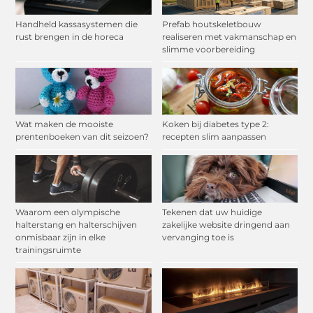
Handheld kassasystemen die
Prefab houtskeletbouw
rust brengen in de horeca
realiseren met vakmanschap en
slimme voorbereiding
Wat maken de mooiste
Koken bij diabetes type 2:
prentenboeken van dit seizoen?
recepten slim aanpassen
Waarom een olympische
Tekenen dat uw huidige
halterstang en halterschijven
zakelijke website dringend aan
onmisbaar zijn in elke
vervanging toe is
trainingsruimte