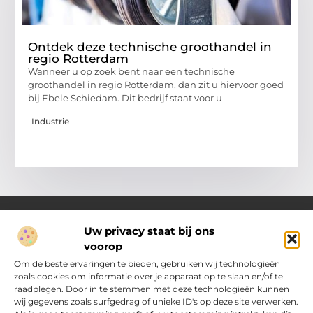
Ontdek deze technische groothandel in
regio Rotterdam
Wanneer u op zoek bent naar een technische
groothandel in regio Rotterdam, dan zit u hiervoor goed
bij Ebele Schiedam. Dit bedrijf staat voor u
Industrie
Uw privacy staat bij ons
voorop
Over Pakhuisdelft.nl
Jouw bron voor dagelijkse inspiratie en praktische ideeën
Om de beste ervaringen te bieden, gebruiken wij technologieën
Bij PakhuisDelft.nl vind je een gevarieerd aanbod aan artikelen
zoals cookies om informatie over je apparaat op te slaan en/of te
en blogs die je helpen om jouw dag nét wat leuker, slimmer en
raadplegen. Door in te stemmen met deze technologieën kunnen
eenvoudiger te maken.
wij gegevens zoals surfgedrag of unieke ID's op deze site verwerken.