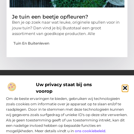
Je tuin een beetje opfleuren?
Ben je op zoek naar wat leuke, originele spullen voor in
jouw tuin? Dan vind je bij Bustotaal een groot
assortiment van goedkope producten. Alle
Tuin En Buitenleven
Uw privacy staat bij ons
voorop
Over Pakhuisdelft.nl
Jouw bron voor dagelijkse inspiratie en praktische ideeën
Om de beste ervaringen te bieden, gebruiken wij technologieën
Bij PakhuisDelft.nl vind je een gevarieerd aanbod aan artikelen
zoals cookies om informatie over je apparaat op te slaan en/of te
en blogs die je helpen om jouw dag nét wat leuker, slimmer en
raadplegen. Door in te stemmen met deze technologieën kunnen
eenvoudiger te maken.
wij gegevens zoals surfgedrag of unieke ID's op deze site verwerken.
Als je geen toestemming geeft of uw toestemming intrekt, kan dit
een nadelige invloed hebben op bepaalde functies en
Main Links
mogelijkheden. Meer details vindt u in
ons cookiebeleid
.