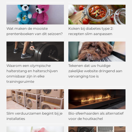
Wat maken de mooiste
Koken bij diabetes type 2:
prentenboeken van dit seizoen?
recepten slim aanpassen
Waarom een olympische
Tekenen dat uw huidige
halterstang en halterschijven
zakelijke website dringend aan
onmisbaar zijn in elke
vervanging toe is
trainingsruimte
Slim verduurzamen begint bij je
Bio-sfeerhaarden als alternatief
installaties
voor de houtkachel