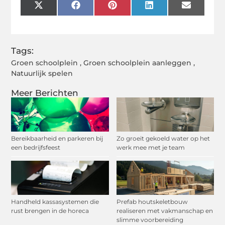
X
Facebook
Pinterest
LinkedIn
Email
(Twitter)
Tags:
Groen schoolplein
,
Groen schoolplein aanleggen
,
Natuurlijk spelen
Meer Berichten
Bereikbaarheid en parkeren bij
Zo groeit gekoeld water op het
een bedrijfsfeest
werk mee met je team
Handheld kassasystemen die
Prefab houtskeletbouw
rust brengen in de horeca
realiseren met vakmanschap en
slimme voorbereiding