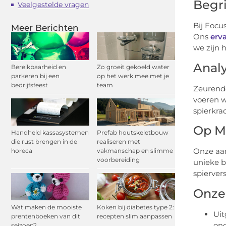
Begr
Veelgestelde vragen
Bij Focu
Meer Berichten
Ons
erv
we zijn 
Analy
Bereikbaarheid en
Zo groeit gekoeld water
parkeren bij een
op het werk mee met je
bedrijfsfeest
team
Zeurende
voeren 
spierkra
Op M
Handheld kassasystemen
Prefab houtskeletbouw
die rust brengen in de
realiseren met
Onze aan
horeca
vakmanschap en slimme
voorbereiding
unieke b
spierver
Onze
Wat maken de mooiste
Koken bij diabetes type 2:
Uit
prentenboeken van dit
recepten slim aanpassen
ond
seizoen?