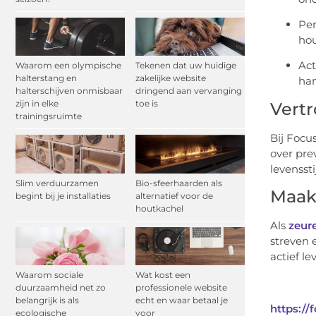
Per
hou
Act
Waarom een olympische
Tekenen dat uw huidige
halterstang en
zakelijke website
han
halterschijven onmisbaar
dringend aan vervanging
zijn in elke
toe is
Vert
trainingsruimte
Bij Focu
over pre
levensstij
Slim verduurzamen
Bio-sfeerhaarden als
Maak 
begint bij je installaties
alternatief voor de
houtkachel
Als
zeur
streven 
actief le
Waarom sociale
Wat kost een
duurzaamheid net zo
professionele website
belangrijk is als
echt en waar betaal je
https://
ecologische
voor