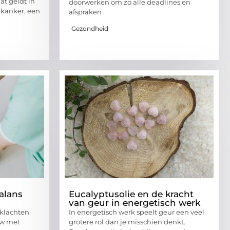
at geldt in
doorwerken om zo alle deadlines en
rkanker, een
afspraken
Gezondheid
alans
Eucalyptusolie en de kracht
van geur in energetisch werk
klachten
In energetisch werk speelt geur een veel
uw met
grotere rol dan je misschien denkt.