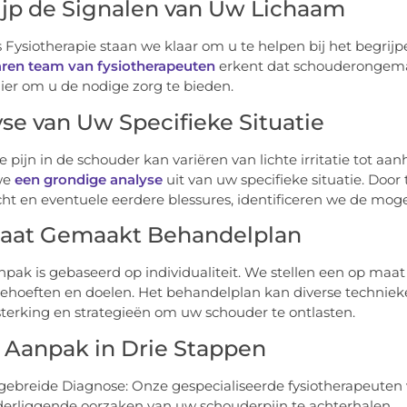
ijp de Signalen van Uw Lichaam
s Fysiotherapie staan we klaar om u te helpen bij het begr
aren team van fysiotherapeuten
erkent dat schouderongema
hier om u de nodige zorg te bieden.
se van Uw Specifieke Situatie
 pijn in de schouder kan variëren van lichte irritatie tot 
we
een grondige analyse
uit van uw specifieke situatie. Door
cht en eventuele eerdere blessures, identificeren we de mog
aat Gemaakt Behandelplan
pak is gebaseerd op individualiteit. We stellen een op ma
ehoeften en doelen. Het behandelplan kan diverse technieke
sterking en strategieën om uw schouder te ontlasten.
 Aanpak in Drie Stappen
gebreide Diagnose: Onze gespecialiseerde fysiotherapeute
erliggende oorzaken van uw schouderpijn te achterhalen.