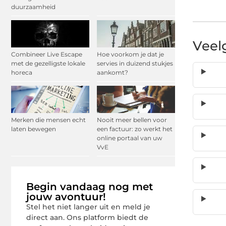
duurzaamheid
Veel
Combineer Live Escape
Hoe voorkom je dat je
met de gezelligste lokale
servies in duizend stukjes
horeca
aankomt?
Merken die mensen echt
Nooit meer bellen voor
laten bewegen
een factuur: zo werkt het
online portaal van uw
VvE
Begin vandaag nog met
jouw avontuur!
Stel het niet langer uit en meld je
direct aan. Ons platform biedt de