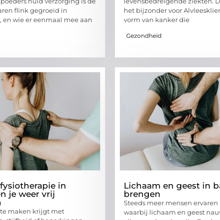
poeders huid verzorging is de
levensbedreigende ziekten. D
aren flink gegroeid in
het bijzonder voor Alvleesklie
t, en wie er eenmaal mee aan
vorm van kanker die
Gezondheid
fysiotherapie in
Lichaam en geest in b
n je weer vrij
brengen
n
Steeds meer mensen ervaren 
te maken krijgt met
waarbij lichaam en geest na