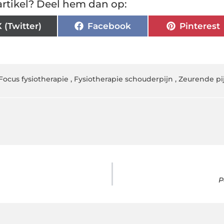
rtikel? Deel hem dan op:
X (Twitter)
Facebook
Pinterest
Focus fysiotherapie
,
Fysiotherapie schouderpijn
,
Zeurende pi
P