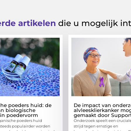
rde artikelen
die u mogelijk in
he poeders huid: de
De impact van onderz
an biologische
alvleesklierkanker mog
 in poedervorm
gemaakt door Suppor
anische poeders huid
Onderzoek speelt een cruciale
steeds populairder worden
strijd tegen ernstige en