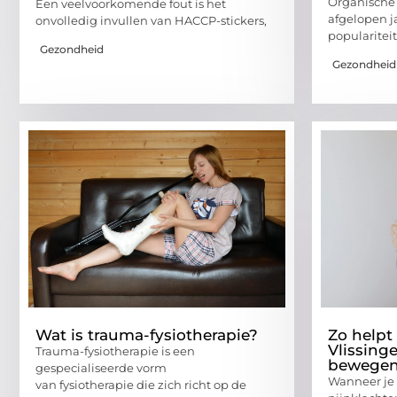
Organische 
Een veelvoorkomende fout is het
afgelopen j
onvolledig invullen van HACCP-stickers,
popularitei
Gezondheid
Gezondheid
Wat is trauma-fysiotherapie?
Zo helpt 
Vlissinge
Trauma-fysiotherapie is een
bewege
gespecialiseerde vorm
Wanneer je 
van fysiotherapie die zich richt op de