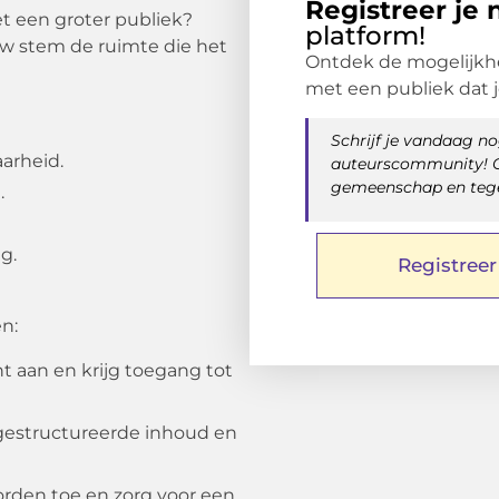
Registreer je 
met een groter publiek?
platform!
uw stem de ruimte die het
Ontdek de mogelijkhe
met een publiek dat 
Schrijf je vandaag n
aarheid.
auteurscommunity! On
gemeenschap en tegeli
.
g.
Registree
n:
t aan en krijg toegang tot
l, gestructureerde inhoud en
orden toe en zorg voor een