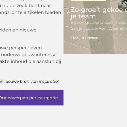
 u nu op zoek bent naar
Zo groeit gekoe
ends, onze artikelen bieden
je team
Bij een groeiend bedrijf ver
dan je zou denken. Waar een
breiden en nieuwe
Eten En Drinken
euwe perspectieven
 onderwerp uw interesse
kte inhoud die aansluit bij
n nieuwe bron van inspiratie!
Onderwerpen per categorie