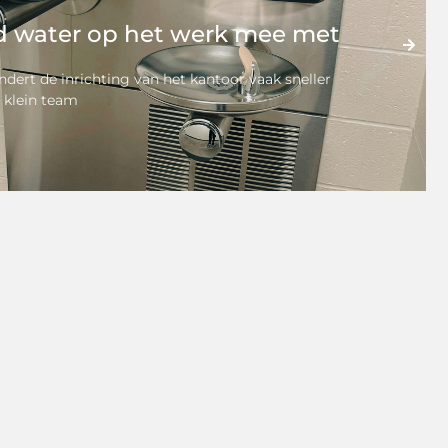
ld water op het werk mee met
andert de inrichting van het kantoor vaak sneller
 klein team