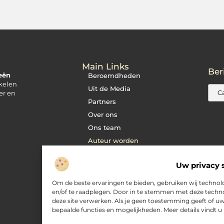
Main Links
Ber
eeën
Beroemdheden
ikelen
Uit de Media
er en
Partners
Over ons
Ons team
Auteur worden
Contact
Uw privacy s
Cookiebeleid (EU)
Website index
Om de beste ervaringen te bieden, gebruiken wij technolo
en/of te raadplegen. Door in te stemmen met deze techno
Backlink kopen:
zinvol of risicovol?
deze site verwerken. Als je geen toestemming geeft of u
bepaalde functies en mogelijkheden. Meer details vindt u
Manieren om geld te
verdienen met jouw
website