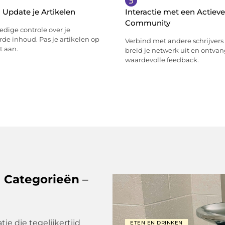
 Update je Artikelen
Interactie met een Actieve
Community
ledige controle over je
de inhoud. Pas je artikelen op
Verbind met andere schrijvers 
 aan.
breid je netwerk uit en ontva
waardevolle feedback.
e Categorieën
–
e die tegelijkertijd
ETEN EN DRINKEN