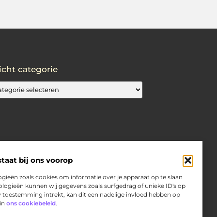
icht categorie
taat bij ons voorop
gieën zoals cookies om informatie over je apparaat op te slaan
logieën kunnen wij gegevens zoals surfgedrag of unieke ID's op
w toestemming intrekt, kan dit een nadelige invloed hebben op
 in
ons cookiebeleid
.