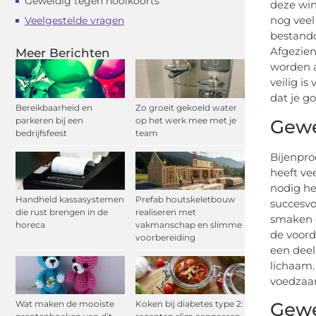
Geweldig tegen hooikoorts
deze win
nog veel
Veelgestelde vragen
bestandd
Afgezien
Meer Berichten
worden a
veilig i
dat je g
Bereikbaarheid en
Zo groeit gekoeld water
parkeren bij een
op het werk mee met je
Gewe
bedrijfsfeest
team
Bijenpro
heeft ve
nodig he
Handheld kassasystemen
Prefab houtskeletbouw
succesvo
die rust brengen in de
realiseren met
smaken e
horeca
vakmanschap en slimme
de voord
voorbereiding
een deel
lichaam.
voedza
Wat maken de mooiste
Koken bij diabetes type 2:
Gewe