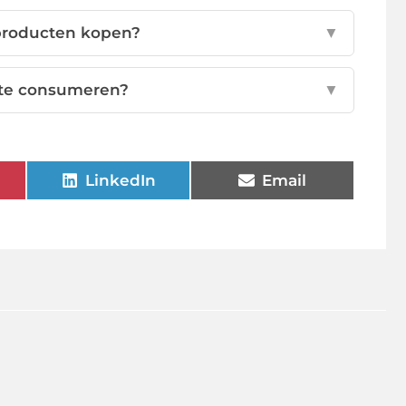
producten kopen?
▼
m te consumeren?
▼
LinkedIn
Email