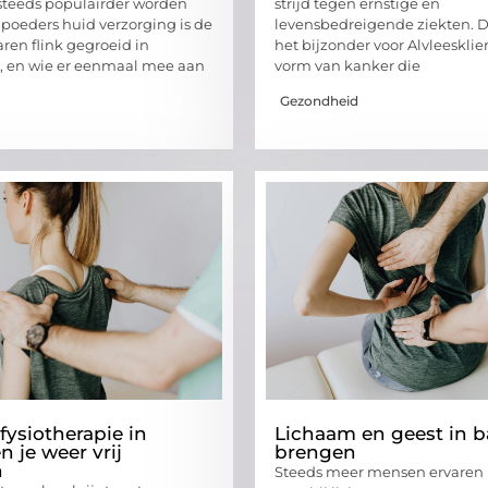
steeds populairder worden
strijd tegen ernstige en
poeders huid verzorging is de
levensbedreigende ziekten. D
aren flink gegroeid in
het bijzonder voor Alvleesklie
t, en wie er eenmaal mee aan
vorm van kanker die
Gezondheid
fysiotherapie in
Lichaam en geest in b
n je weer vrij
brengen
n
Steeds meer mensen ervaren 