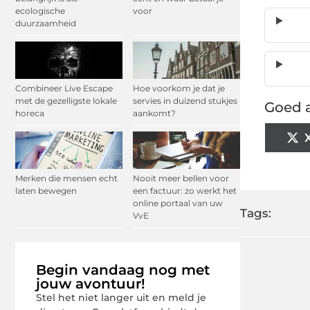
ecologische
voor
duurzaamheid
Combineer Live Escape
Hoe voorkom je dat je
met de gezelligste lokale
servies in duizend stukjes
Goed a
horeca
aankomt?
Merken die mensen echt
Nooit meer bellen voor
laten bewegen
een factuur: zo werkt het
online portaal van uw
Tags:
VvE
Begin vandaag nog met
jouw avontuur!
Stel het niet langer uit en meld je