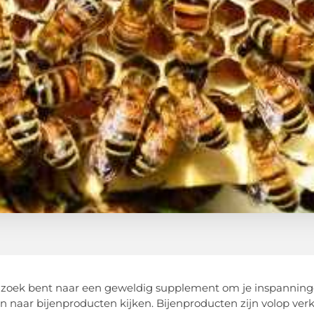
p zoek bent naar een geweldig supplement om je inspanning
n naar bijenproducten kijken. Bijenproducten zijn volop verk