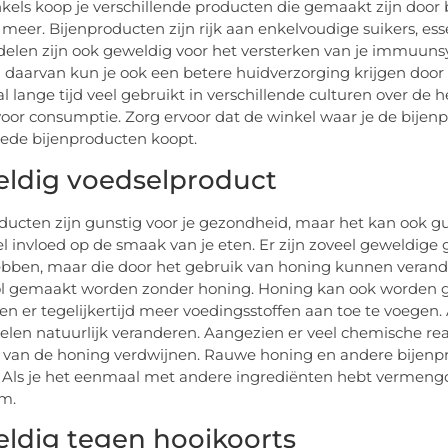
kels koop je verschillende producten die gemaakt zijn door bij
 meer. Bijenproducten zijn rijk aan enkelvoudige suikers, es
elen zijn ook geweldig voor het versterken van je immuunsy
 daarvan kun je ook een betere huidverzorging krijgen door
l lange tijd veel gebruikt in verschillende culturen over de h
s voor consumptie. Zorg ervoor dat de winkel waar je de bijen
oede bijenproducten koopt.
ldig voedselproduct
ducten zijn gunstig voor je gezondheid, maar het kan ook guns
el invloed op de smaak van je eten. Er zijn zoveel geweldige
bben, maar die door het gebruik van honing kunnen veran
l gemaakt worden ​​zonder honing. Honing kan ook worden ge
n er tegelijkertijd meer voedingsstoffen aan toe te voege
elen natuurlijk veranderen. Aangezien er veel chemische rea
 van de honing verdwijnen. Rauwe honing en andere bijenpr
 Als je het eenmaal met andere ingrediënten hebt vermengd 
am.
ldig tegen hooikoorts