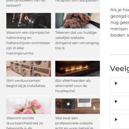
prentenboeken van dit
recepten slim aanpassen
seizoen?
Als je h
gezegd d
nog geen
mensen d
Waarom een olympische
Tekenen dat uw huidige
bieden a
halterstang en
zakelijke website
halterschijven onmisbaar
dringend aan vervanging
zijn in elke
toe is
trainingsruimte
Veel
Slim verduurzamen
Bio-sfeerhaarden als
begint bij je installaties
alternatief voor de
houtkachel
Waarom sociale
Wat kost een
duurzaamheid net zo
professionele website
belangrijk is als
echt en waar betaal je