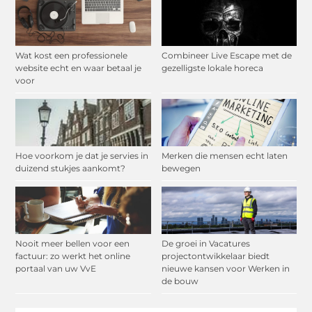
Wat kost een professionele
Combineer Live Escape met de
website echt en waar betaal je
gezelligste lokale horeca
voor
Hoe voorkom je dat je servies in
Merken die mensen echt laten
duizend stukjes aankomt?
bewegen
Nooit meer bellen voor een
De groei in Vacatures
factuur: zo werkt het online
projectontwikkelaar biedt
portaal van uw VvE
nieuwe kansen voor Werken in
de bouw