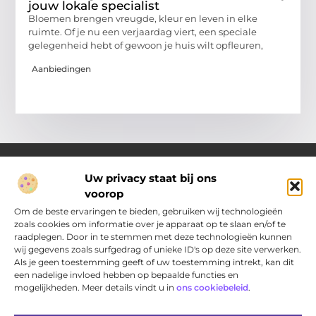
jouw lokale specialist
Bloemen brengen vreugde, kleur en leven in elke
ruimte. Of je nu een verjaardag viert, een speciale
gelegenheid hebt of gewoon je huis wilt opfleuren,
Aanbiedingen
Uw privacy staat bij ons
voorop
Over Pakhuisdelft.nl
Jouw bron voor dagelijkse inspiratie en praktische ideeën
Om de beste ervaringen te bieden, gebruiken wij technologieën
Bij PakhuisDelft.nl vind je een gevarieerd aanbod aan artikelen
zoals cookies om informatie over je apparaat op te slaan en/of te
en blogs die je helpen om jouw dag nét wat leuker, slimmer en
raadplegen. Door in te stemmen met deze technologieën kunnen
eenvoudiger te maken.
wij gegevens zoals surfgedrag of unieke ID's op deze site verwerken.
Als je geen toestemming geeft of uw toestemming intrekt, kan dit
een nadelige invloed hebben op bepaalde functies en
Main Links
mogelijkheden. Meer details vindt u in
ons cookiebeleid
.