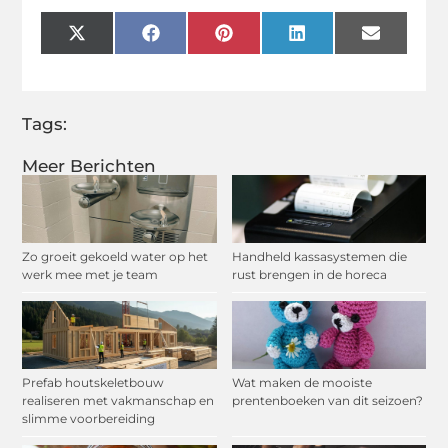
X
Facebook
Pinterest
LinkedIn
Email
(Twitter)
Tags:
Meer Berichten
Zo groeit gekoeld water op het
Handheld kassasystemen die
werk mee met je team
rust brengen in de horeca
Prefab houtskeletbouw
Wat maken de mooiste
realiseren met vakmanschap en
prentenboeken van dit seizoen?
slimme voorbereiding