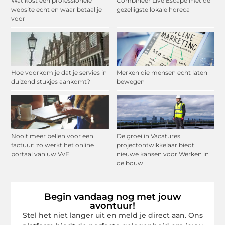
Wat kost een professionele
Combineer Live Escape met de
website echt en waar betaal je
gezelligste lokale horeca
voor
Hoe voorkom je dat je servies in
Merken die mensen echt laten
duizend stukjes aankomt?
bewegen
Nooit meer bellen voor een
De groei in Vacatures
factuur: zo werkt het online
projectontwikkelaar biedt
portaal van uw VvE
nieuwe kansen voor Werken in
de bouw
Begin vandaag nog met jouw
avontuur!
Stel het niet langer uit en meld je direct aan. Ons