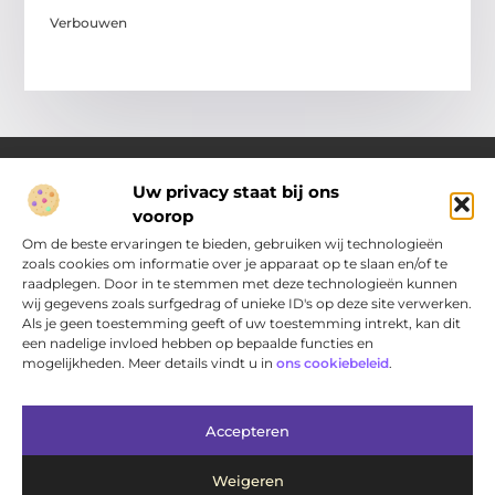
Verbouwen
Uw privacy staat bij ons
voorop
Over Pakhuisdelft.nl
Jouw bron voor dagelijkse inspiratie en praktische ideeën
Om de beste ervaringen te bieden, gebruiken wij technologieën
Bij PakhuisDelft.nl vind je een gevarieerd aanbod aan artikelen
zoals cookies om informatie over je apparaat op te slaan en/of te
en blogs die je helpen om jouw dag nét wat leuker, slimmer en
raadplegen. Door in te stemmen met deze technologieën kunnen
eenvoudiger te maken.
wij gegevens zoals surfgedrag of unieke ID's op deze site verwerken.
Als je geen toestemming geeft of uw toestemming intrekt, kan dit
een nadelige invloed hebben op bepaalde functies en
Main Links
mogelijkheden. Meer details vindt u in
ons cookiebeleid
.
Bericht categorie
Accepteren
Weigeren