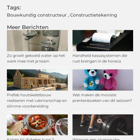
Tags:
Bouwkundig constructeur
,
Constructietekening
Meer Berichten
Zo groeit gekoeld water op het
Handheld kassasystemen die
werk mee met je team
rust brengen in de horeca
Prefab houtskeletbouw
Wat maken de mooiste
realiseren met vakmanschap en
prentenboeken van dit seizoen?
slimme voorbereiding
Koken bij diabetes type 2:
Waarom een olympische