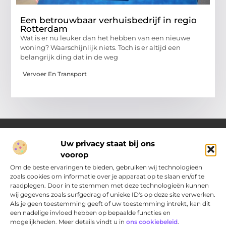
Een betrouwbaar verhuisbedrijf in regio
Rotterdam
Wat is er nu leuker dan het hebben van een nieuwe
woning? Waarschijnlijk niets. Toch is er altijd een
belangrijk ding dat in de weg
Vervoer En Transport
Uw privacy staat bij ons
voorop
Over Pakhuisdelft.nl
Jouw bron voor dagelijkse inspiratie en praktische ideeën
Om de beste ervaringen te bieden, gebruiken wij technologieën
Bij PakhuisDelft.nl vind je een gevarieerd aanbod aan artikelen
zoals cookies om informatie over je apparaat op te slaan en/of te
en blogs die je helpen om jouw dag nét wat leuker, slimmer en
raadplegen. Door in te stemmen met deze technologieën kunnen
eenvoudiger te maken.
wij gegevens zoals surfgedrag of unieke ID's op deze site verwerken.
Als je geen toestemming geeft of uw toestemming intrekt, kan dit
een nadelige invloed hebben op bepaalde functies en
Main Links
mogelijkheden. Meer details vindt u in
ons cookiebeleid
.