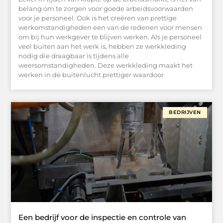
belang om te zorgen voor goede arbeidsvoorwaarden
voor je personeel. Ook is het creëren van prettige
werkomstandigheden een van de redenen voor mensen
om bij hun werkgever te blijven werken. Als je personeel
veel buiten aan het werk is, hebben ze werkkleding
nodig die draagbaar is tijdens alle
weersomstandigheden. Deze werkkleding maakt het
werken in de buitenlucht prettiger waardoor
BEDRIJVEN
Een bedrijf voor de inspectie en controle van