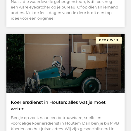
Naast die waardevolle geheugensteun, is dit ook nog
een ware eyecatcher op je bureau! Of op die van iemand
anders. Met de feestdagen voor de deur is dit een top
idee voor een origineel
BEDRIJVEN
Koeriersdienst in Houten: alles wat je moet
weten
Ben je op zoek naar een betrouwbare, snelle en
voordelige koeriersdienst in Houten? Dan ben je bij MVB
Koerier aan het juiste adres. Wij zijn gespecialiseerd in