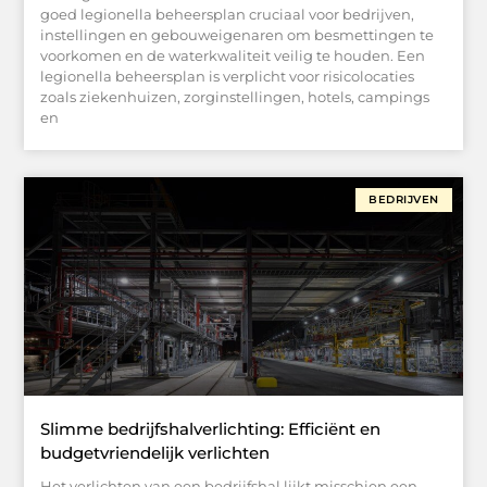
goed legionella beheersplan cruciaal voor bedrijven,
instellingen en gebouweigenaren om besmettingen te
voorkomen en de waterkwaliteit veilig te houden. Een
legionella beheersplan is verplicht voor risicolocaties
zoals ziekenhuizen, zorginstellingen, hotels, campings
en
BEDRIJVEN
Slimme bedrijfshalverlichting: Efficiënt en
budgetvriendelijk verlichten
Het verlichten van een bedrijfshal lijkt misschien een