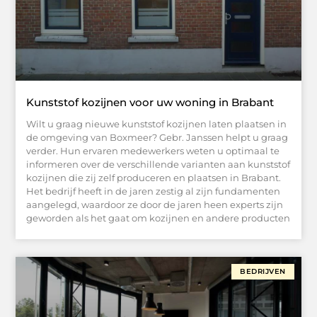
Kunststof kozijnen voor uw woning in Brabant
Wilt u graag nieuwe kunststof kozijnen laten plaatsen in
de omgeving van Boxmeer? Gebr. Janssen helpt u graag
verder. Hun ervaren medewerkers weten u optimaal te
informeren over de verschillende varianten aan kunststof
kozijnen die zij zelf produceren en plaatsen in Brabant.
Het bedrijf heeft in de jaren zestig al zijn fundamenten
aangelegd, waardoor ze door de jaren heen experts zijn
geworden als het gaat om kozijnen en andere producten
BEDRIJVEN