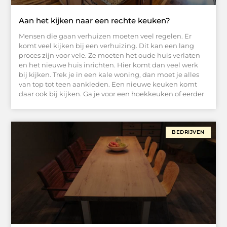
Aan het kijken naar een rechte keuken?
Mensen die gaan verhuizen moeten veel regelen. Er
komt veel kijken bij een verhuizing. Dit kan een lang
proces zijn voor vele. Ze moeten het oude huis verlaten
en het nieuwe huis inrichten. Hier komt dan veel werk
bij kijken. Trek je in een kale woning, dan moet je alles
van top tot teen aankleden. Een nieuwe keuken komt
daar ook bij kijken. Ga je voor een hoekkeuken of eerder
BEDRIJVEN