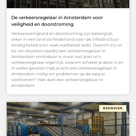
De verkeersregelaar in Amsterdam voor
veiligheid en doorstroming
Verkeersveiligheid en doorstroming zijn belangrijk,
zeker in een land als Nederland waar de infrastructuur
ernstig belast is en vaak overbelast raakt. Daarom zijn er
tal van situaties waarbij een verkeersregelaar in
Amsterdam onmisbaar is, maar wat doet zo’n
verkeersregelaar eigenlijk, waarom schakel je deze in en
in welke gevallen heb je echt een verkeersregelaar in
Amsterdam nodig om problemen op de weg te
voorkomen? Wat doet een verkeersregelaar in
Amsterdam
BEDRIJVEN