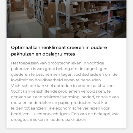
Optimaal binnenklimaat creëren in oudere
pakhuizen en opslagruimtes
Het toepassen van droogtechnieken in vochtige
pakhuizen is van groot belang om de opgeslagen
goederen te beschermen tegen vochtschade en om de
kwaliteit en houdbaarheid ervan te behouden.
Vochtschade kan snel optreden in oudere pakhuizen
Vocht kan verschillende problemen veroorzaken, te
denken valt aan schimmelvorming, bederf, corrosie van
metalen onderdelen en papierproducten, wat kan
leiden tot aanzienlijke economische verliezen voor
bedrijven. Luchtontvochtigers Een van de belangrijkste
droogtechnieken in oudere pakhuizen