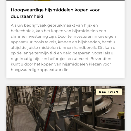
Hoogwaardige hijsmiddelen kopen voor
duurzaamheid
Als uw bedrijf vaak gebruikmaakt van hijs- en
heftechniek, kan het kopen van hijsmiddelen een
slimme investering zijn. Door te investeren in uw eigen
apparatuur, zoals takels, kranen en hijsbanden, heeft u
altijd de juiste middelen binnen handbereik. Dit kan u
op de lange termijn tijd en geld besparen, vooral als u
regelmatig hijs- en hefprojecten uitvoert. Bovendien
kunt u door het kopen van hijsmiddelen kiezen voor
hoogwaardige apparatuur die
BEDRIJVEN