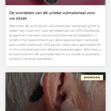
De voordelen van dit unieke vulmateriaal voor
uw zitzak
Wanneer de vulling van uw zitzak aan vervanging toe is,
raden wij u aan om naar de webshop van EPS Parelshop
te gaan en hier een nieuw vulmateriaal te bestellen. U
vindt in het assortiment van deze specialisten namelijk
een uniek materiaal: EPS parels. Deze zet u gemakkelijk
in als vulmateriaal voor diverse toepassingen. Wanneer u
ervoor kiest om dit vulmateriaal in uw zitzak te plaatsen,
ervaart u diverse voordelen.
BEDRIJVEN