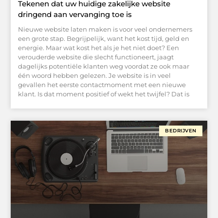
Tekenen dat uw huidige zakelijke website
dringend aan vervanging toe is
Nieuwe website laten maken is voor veel ondernemers
een grote stap. Begrijpelijk, want het kost tijd, geld en
energie. Maar wat kost het als je het niet doet? Een
verouderde website die slecht functioneert, jaagt
dagelijks potentiële klanten weg voordat ze ook maar
één woord hebben gelezen. Je website is in veel
gevallen het eerste contactmoment met een nieuwe
klant. Is dat moment positief of wekt het twijfel? Dat is
BEDRIJVEN