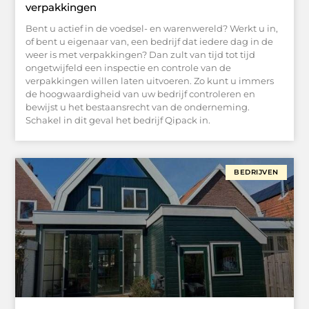
verpakkingen
Bent u actief in de voedsel- en warenwereld? Werkt u in,
of bent u eigenaar van, een bedrijf dat iedere dag in de
weer is met verpakkingen? Dan zult van tijd tot tijd
ongetwijfeld een inspectie en controle van de
verpakkingen willen laten uitvoeren. Zo kunt u immers
de hoogwaardigheid van uw bedrijf controleren en
bewijst u het bestaansrecht van de onderneming.
Schakel in dit geval het bedrijf Qipack in.
BEDRIJVEN