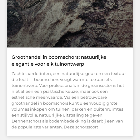
Groothandel in boomschors: natuurlijke
elegantie voor elk tuinontwerp
Zachte aardetinten, een natuurlijke geur en een textuur
die leeft — boomschors voegt warmte toe aan elk
tuinontwerp. Voor professionals in de groensector is het
niet alleen een praktische keuze, maar ook een
esthetische meerwaarde. Via een betrouwbare
groothandel in boomschors kunt u eenvoudig grote
volumes inkopen om tuinen, parken en buitenruimtes
een stijlvolle, natuurlijke uitstraling te geven.
Dennenschors als bodembedekking is daarbij een van
de populairste varianten. Deze schorssoort