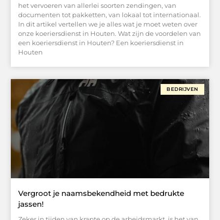
het vervoeren van allerlei soorten zendingen, van
documenten tot pakketten, van lokaal tot internationaal.
In dit artikel vertellen we je alles wat je moet weten over
onze koeriersdienst in Houten. Wat zijn de voordelen van
een koeriersdienst in Houten? Een koeriersdienst in
Houten
BEDRIJVEN
Vergroot je naamsbekendheid met bedrukte
jassen!
Zeker in tijden van krapte op de arbeidsmarkt, is het van