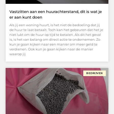
Vastzitten aan een huurachterstand, dit is wat je
er aan kunt doen
Als jij een woning huurt, is het niet de bedoeling dat jij
de huur te laat betaalt. Toch kan het gebeuren dat het je
niet lukt om de huur op tijd te betalen. Als dit het geval
is, is het van belang om direct actie te ondernemen. Zo
kun je gaan kijken naar een manier om meer geld te
verdienen. Ook kun je gaan kijken naar de manier
waarop jij
BEDRIJVEN