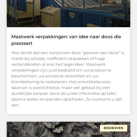
Maatwerk verpakkingen: van idee naar doos die
presteert
Wie denkt dat een kartonnen doos “gewoon een doos” is,
merkt bij schade, inefficiënt verpakken of hoge
verzendkosten al snel het tegendeel. Maatwerk
verpakkingen zijn juist bedoeld om uw product te
beschermen, uw proces te versnellen en uw
klantbeleving te verbeteren. Het ontwikkelproces
daarvan is overzichtelijk, maar wel gebaat bij een
duidelijke aanpak: eerst de juiste informatie op tafel,
daarna testen en pas dan opschalen. Zo voorkomt u dat
een
BEDRIJVEN