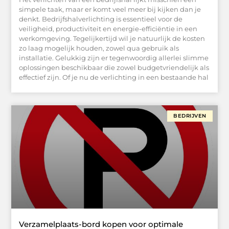
simpele taak, maar er komt veel meer bij kijken dan je
denkt. Bedrijfshalverlichting is essentieel voor de
veiligheid, productiviteit en energie-efficiëntie in een
werkomgeving. Tegelijkertijd wil je natuurlijk de kosten
zo laag mogelijk houden, zowel qua gebruik als
installatie. Gelukkig zijn er tegenwoordig allerlei slimme
oplossingen beschikbaar die zowel budgetvriendelijk als
effectief zijn. Of je nu de verlichting in een bestaande hal
BEDRIJVEN
Verzamelplaats-bord kopen voor optimale