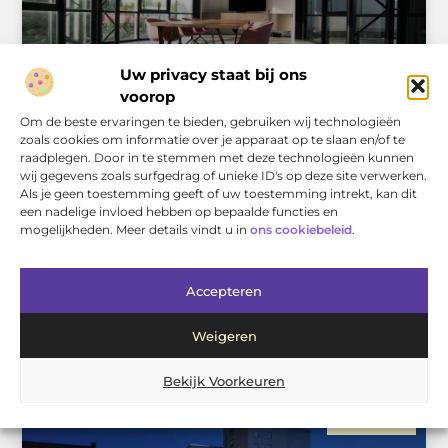
Uw privacy staat bij ons
voorop
Om de beste ervaringen te bieden, gebruiken wij technologieën
zoals cookies om informatie over je apparaat op te slaan en/of te
Ledverlichting helpt bedrijven besparen
raadplegen. Door in te stemmen met deze technologieën kunnen
wij gegevens zoals surfgedrag of unieke ID's op deze site verwerken.
Wist u dat ledverlichting bijdraagt aan het besparen van
Als je geen toestemming geeft of uw toestemming intrekt, kan dit
energie voor bedrijven? Vanaf 2023 zijn er voor grote
een nadelige invloed hebben op bepaalde functies en
kantoorpanden verplichte energielabels
mogelijkheden. Meer details vindt u in
ons cookiebeleid
.
geïntroduceerd. Indien uw bedrijf niet voldoet aan het
energielabel mag het pand, waarin uw bedrijf
gelokaliseerd is, niet meer als kantoorpand gebruikt
Accepteren
worden. Lux Systems is daar om te helpen om dit te
voorkomen en geeft daarom verlichtingsadvies aan
bedrijven in verschillende sectoren. Als lichtspecialist
Weigeren
produceren zijn met diverse
Bekijk Voorkeuren
BEDRIJVEN