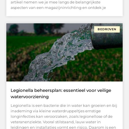
artikel nemen we je mee langs de belangrijkste
aspecten van een magazijninrichting en ontdek je
BEDRIJVEN
Legionella beheersplan: essentieel voor veilige
watervoorziening
Legionella is een bacterie die in water kan groeien en bij
inademing via kleine waterdruppeltjes ernstige
longinfecties kan veroorzaken, zoals legionellose of de
veteranenziekte. Vooral stilstaand, lauw water in
leidingen en installaties vormt een risico. Daarom is een