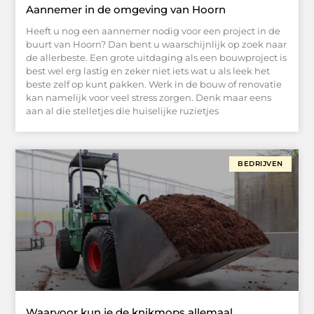
Aannemer in de omgeving van Hoorn
Heeft u nog een aannemer nodig voor een project in de
buurt van Hoorn? Dan bent u waarschijnlijk op zoek naar
de allerbeste. Een grote uitdaging als een bouwproject is
best wel erg lastig en zeker niet iets wat u als leek het
beste zelf op kunt pakken. Werk in de bouw of renovatie
kan namelijk voor veel stress zorgen. Denk maar eens
aan al die stelletjes die huiselijke ruzietjes
BEDRIJVEN
Waarvoor kun je de knikmops allemaal