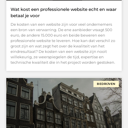
Wat kost een professionele website echt en waar
betaal je voor
De kosten van een website zijn voor veel ondernemers
een bron van verwarring. De ene aanbieder vraagt 500
euro, de andere 15.000 euro en beide beweren een
professionele website te leveren. Hoe kan dat verschil zo
groot zijn en wat zegt het over de kwaliteit van het
eindresultaat? De kosten van een website zijn nooit
willekeurig, ze weerspiegelen de tijd, expertise en
technische kwaliteit die in het project worden gestoken.
BEDRIJVEN