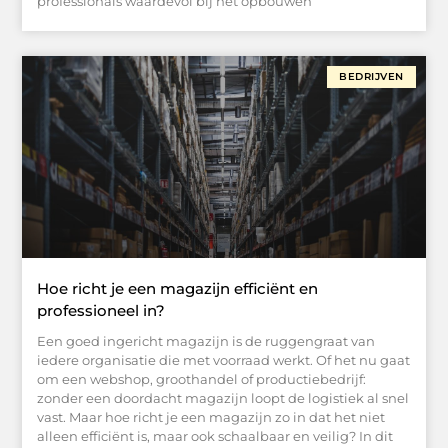
professionals waardevol bij het opbouwen
BEDRIJVEN
Hoe richt je een magazijn efficiënt en
professioneel in?
Een goed ingericht magazijn is de ruggengraat van
iedere organisatie die met voorraad werkt. Of het nu gaat
om een webshop, groothandel of productiebedrijf:
zonder een doordacht magazijn loopt de logistiek al snel
vast. Maar hoe richt je een magazijn zo in dat het niet
alleen efficiënt is, maar ook schaalbaar en veilig? In dit