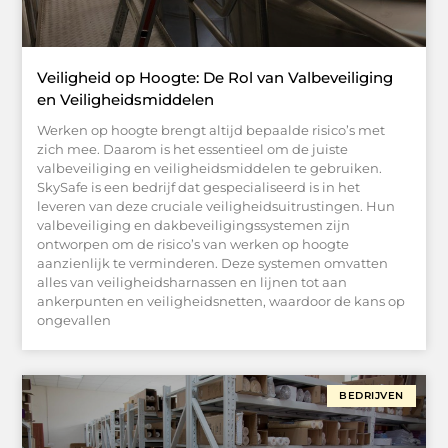
Veiligheid op Hoogte: De Rol van Valbeveiliging
en Veiligheidsmiddelen
Werken op hoogte brengt altijd bepaalde risico’s met
zich mee. Daarom is het essentieel om de juiste
valbeveiliging en veiligheidsmiddelen te gebruiken.
SkySafe is een bedrijf dat gespecialiseerd is in het
leveren van deze cruciale veiligheidsuitrustingen. Hun
valbeveiliging en dakbeveiligingssystemen zijn
ontworpen om de risico’s van werken op hoogte
aanzienlijk te verminderen. Deze systemen omvatten
alles van veiligheidsharnassen en lijnen tot aan
ankerpunten en veiligheidsnetten, waardoor de kans op
ongevallen
BEDRIJVEN