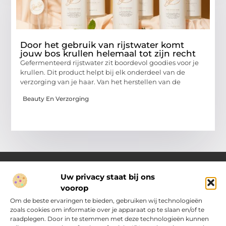
Door het gebruik van rijstwater komt
jouw bos krullen helemaal tot zijn recht
Gefermenteerd rijstwater zit boordevol goodies voor je
krullen. Dit product helpt bij elk onderdeel van de
verzorging van je haar. Van het herstellen van de
Beauty En Verzorging
Uw privacy staat bij ons
voorop
Over Pakhuisdelft.nl
Jouw bron voor dagelijkse inspiratie en praktische ideeën
Om de beste ervaringen te bieden, gebruiken wij technologieën
Bij PakhuisDelft.nl vind je een gevarieerd aanbod aan artikelen
zoals cookies om informatie over je apparaat op te slaan en/of te
en blogs die je helpen om jouw dag nét wat leuker, slimmer en
raadplegen. Door in te stemmen met deze technologieën kunnen