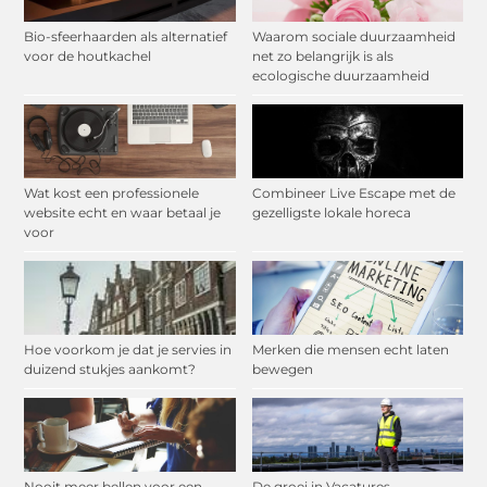
Bio-sfeerhaarden als alternatief
Waarom sociale duurzaamheid
voor de houtkachel
net zo belangrijk is als
ecologische duurzaamheid
Wat kost een professionele
Combineer Live Escape met de
website echt en waar betaal je
gezelligste lokale horeca
voor
Hoe voorkom je dat je servies in
Merken die mensen echt laten
duizend stukjes aankomt?
bewegen
Nooit meer bellen voor een
De groei in Vacatures