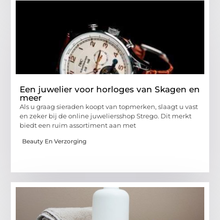
Een juwelier voor horloges van Skagen en
meer
Als u graag sieraden koopt van topmerken, slaagt u vast
en zeker bij de online juweliersshop Strego. Dit merkt
biedt een ruim assortiment aan met
Beauty En Verzorging