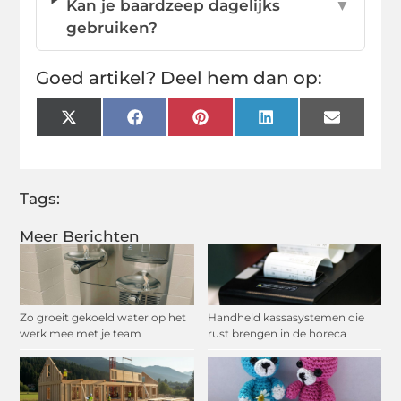
Kan je baardzeep dagelijks
▼
gebruiken?
Goed artikel? Deel hem dan op:
X
Facebook
Pinterest
LinkedIn
Email
(Twitter)
Tags:
Meer Berichten
Zo groeit gekoeld water op het
Handheld kassasystemen die
werk mee met je team
rust brengen in de horeca