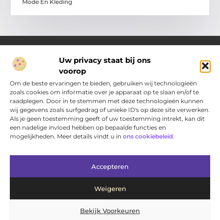
Mode En Kleding
Uw privacy staat bij ons
voorop
Over Pakhuisdelft.nl
Jouw bron voor dagelijkse inspiratie en praktische ideeën
Om de beste ervaringen te bieden, gebruiken wij technologieën
Bij PakhuisDelft.nl vind je een gevarieerd aanbod aan artikelen
zoals cookies om informatie over je apparaat op te slaan en/of te
en blogs die je helpen om jouw dag nét wat leuker, slimmer en
raadplegen. Door in te stemmen met deze technologieën kunnen
eenvoudiger te maken.
wij gegevens zoals surfgedrag of unieke ID's op deze site verwerken.
Als je geen toestemming geeft of uw toestemming intrekt, kan dit
een nadelige invloed hebben op bepaalde functies en
Main Links
mogelijkheden. Meer details vindt u in
ons cookiebeleid
.
Bericht categorie
Accepteren
Weigeren
Bekijk Voorkeuren