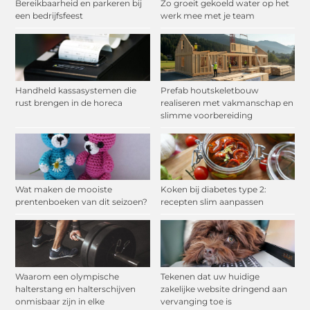
Bereikbaarheid en parkeren bij
Zo groeit gekoeld water op het
een bedrijfsfeest
werk mee met je team
Handheld kassasystemen die
Prefab houtskeletbouw
rust brengen in de horeca
realiseren met vakmanschap en
slimme voorbereiding
Wat maken de mooiste
Koken bij diabetes type 2:
prentenboeken van dit seizoen?
recepten slim aanpassen
Waarom een olympische
Tekenen dat uw huidige
halterstang en halterschijven
zakelijke website dringend aan
onmisbaar zijn in elke
vervanging toe is