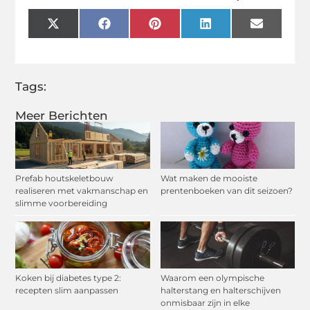
X
Facebook
Pinterest
LinkedIn
Email
(Twitter)
Tags:
Meer Berichten
Prefab houtskeletbouw
Wat maken de mooiste
realiseren met vakmanschap en
prentenboeken van dit seizoen?
slimme voorbereiding
Koken bij diabetes type 2:
Waarom een olympische
recepten slim aanpassen
halterstang en halterschijven
onmisbaar zijn in elke