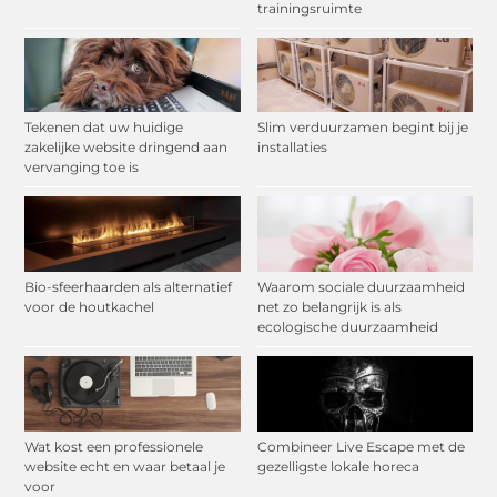
trainingsruimte
Tekenen dat uw huidige
Slim verduurzamen begint bij je
zakelijke website dringend aan
installaties
vervanging toe is
Bio-sfeerhaarden als alternatief
Waarom sociale duurzaamheid
voor de houtkachel
net zo belangrijk is als
ecologische duurzaamheid
Wat kost een professionele
Combineer Live Escape met de
website echt en waar betaal je
gezelligste lokale horeca
voor