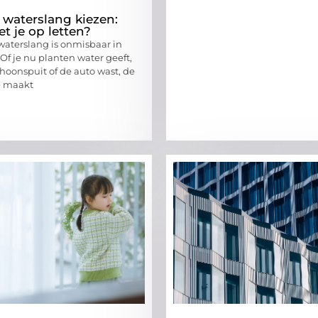
e waterslang kiezen:
t je op letten?
aterslang is onmisbaar in
 Of je nu planten water geeft,
choonspuit of de auto wast, de
e maakt