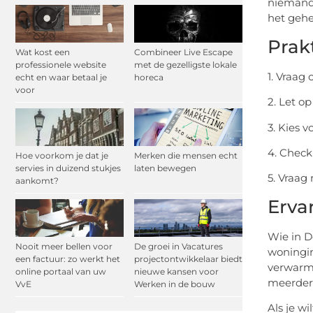
niemand 
het gehe
Prak
Wat kost een
Combineer Live Escape
professionele website
met de gezelligste lokale
1. Vraag
echt en waar betaal je
horeca
voor
2. Let o
3. Kies v
4. Check
Hoe voorkom je dat je
Merken die mensen echt
servies in duizend stukjes
laten bewegen
5. Vraag
aankomt?
Ervar
Wie in D
Nooit meer bellen voor
De groei in Vacatures
woningin
een factuur: zo werkt het
projectontwikkelaar biedt
verwarmi
online portaal van uw
nieuwe kansen voor
meerdere
VvE
Werken in de bouw
Als je w