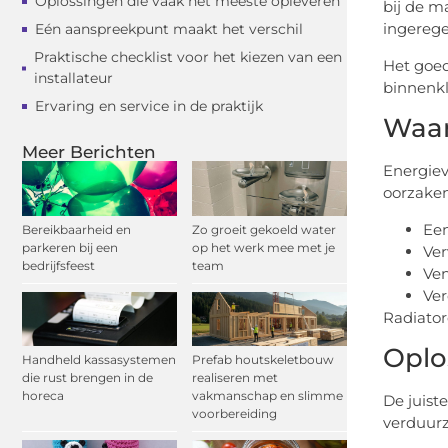
Oplossingen die vaak het meeste opleveren
bij de m
ingerege
Eén aanspreekpunt maakt het verschil
Praktische checklist voor het kiezen van een
Het goed
installateur
binnenkl
Ervaring en service in de praktijk
Waar
Meer Berichten
Energiev
oorzaken
Een
Bereikbaarheid en
Zo groeit gekoeld water
parkeren bij een
op het werk mee met je
Ver
bedrijfsfeest
team
Ven
Ver
Radiator
Oplo
Handheld kassasystemen
Prefab houtskeletbouw
die rust brengen in de
realiseren met
horeca
vakmanschap en slimme
De juist
voorbereiding
verduurz