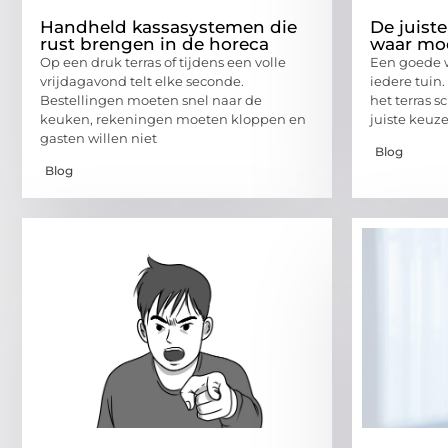
Handheld kassasystemen die
De juist
rust brengen in de horeca
waar moe
Op een druk terras of tijdens een volle
Een goede w
vrijdagavond telt elke seconde.
iedere tuin.
Bestellingen moeten snel naar de
het terras s
keuken, rekeningen moeten kloppen en
juiste keuz
gasten willen niet
Blog
Blog