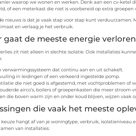
anier waarop we wonen en werken. Denk aan een cv-ketel die t
ld, of een meterkast die niet is voorbereid op extra groep
e nieuws is dat je vaak stap voor stap kunt verduurzamen. Me
imaat en verlaag je het verbruik.
 gaat de meeste energie verloren
erlies zit niet alleen in slechte isolatie. Ook installaties k
:
 verwarmingssysteem dat continu aan en uit schakelt.
vuiling in leidingen of een verkeerd ingestelde pomp.
tilatie die niet goed is afgestemd, met vochtproblemen of w
ouderde airco’s, boilers of groepenkasten die meer stroom v
en die boven warm zijn en onder koud blijven, wijzen vaak op
ssingen die vaak het meeste ople
e keuze hangt af van je woningtype, verbruik, isolatieniveau 
amen van installaties: