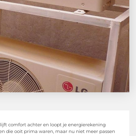
blijft comfort achter en loopt je energierekening
en die ooit prima waren, maar nu niet meer passen