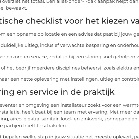
overziet het totaal. Een alles-onder-1-dak aanpak helpt dan
el bewaakt.
tische checklist voor het kiezen va
 om een opname op locatie en een advies dat past bij jouw ge
p duidelijke uitleg, inclusief verwachte besparing en onderho
oor nazorg en service, zodat je bij een storing snel geholpen 
 of het bedrijf meerdere disciplines beheerst, zoals elektra en
 naar een nette oplevering met instellingen, uitleg en control
ing en service in de praktijk
eventer en omgeving een installateur zoekt voor een war
stallatie, heeft baat bij een team met ervaring. Met meer 
ng, airco, elektra, sanitair, lood- en zinkwerk, zonnepanele
 partijen hoeft te schakelen.
ilt bepalen welke stap in jouw situatie het meeste oplevert, 