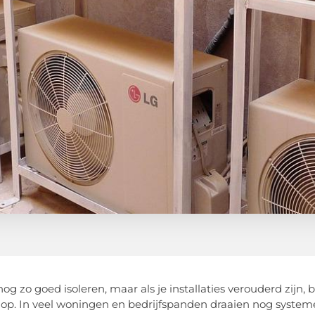
og zo goed isoleren, maar als je installaties verouderd zijn, 
op. In veel woningen en bedrijfspanden draaien nog system