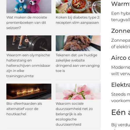
Warmt
Een hybr
Wat maken de mooiste
Koken bij diabetes type 2:
terugval
prentenboeken van dit
recepten slim aanpassen
seizoen?
Zonne
Zonnepan
of elekt
Waarom een olympische
Tekenen dat uw huidige
Airco
halterstang en
zakelijke website
halterschijven onmisbaar
dringend aan vervanging
Moderne 
zijn in elke
toe is
wilt ver
trainingsruimte
Elekt
Steeds m
voorkomt
Bio-sfeerhaarden als
Waarom sociale
alternatief voor de
duurzaamheid net zo
Eén 
houtkachel
belangrijk is als
ecologische
Bij verd
duurzaamheid