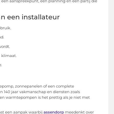
: één aanspreekpunt, één planning en één partij die
n een installateur
bruik.
ud.
wordt.
 klimaat.
e.
mtepomp, zonnepanelen of een complete
dan 140 jaar vakmanschap en diensten zoals
n en warmtepompen is het prettig als je niet met
past een aanpak waarbij
assendorp
meedenkt over