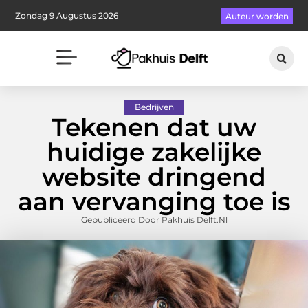
Zondag 9 Augustus 2026
Auteur worden
Bedrijven
Tekenen dat uw
huidige zakelijke
website dringend
aan vervanging toe is
Gepubliceerd Door Pakhuis Delft.nl