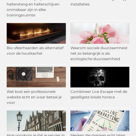
halterstang en halterschijven
installaties
onmisbaar zijn in elke
trainingsruimte
Bio-sfeerhaarden als alternatief
Waarom sociale duurzaamheid
voor de houtkachel
net zo belangrijk is als
ecologische duurzaamheid
Wat kost een professionele
Combineer Live Escape met de
website echt en waar betaal je
gezelligste lokale horeca
voor
Hoe voorkom je dat je servies in
Merken die mensen echt laten