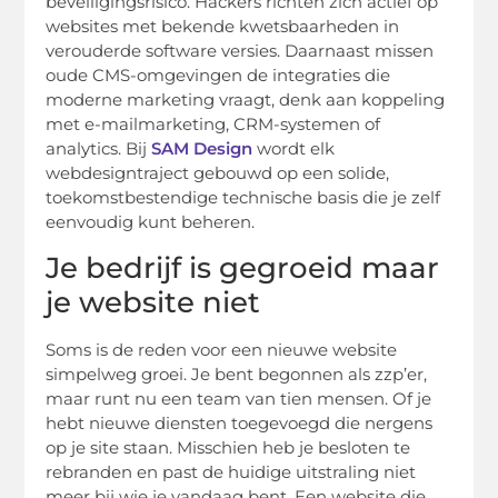
beveiligingsrisico. Hackers richten zich actief op
websites met bekende kwetsbaarheden in
verouderde software versies. Daarnaast missen
oude CMS-omgevingen de integraties die
moderne marketing vraagt, denk aan koppeling
met e-mailmarketing, CRM-systemen of
analytics. Bij
SAM Design
wordt elk
webdesigntraject gebouwd op een solide,
toekomstbestendige technische basis die je zelf
eenvoudig kunt beheren.
Je bedrijf is gegroeid maar
je website niet
Soms is de reden voor een nieuwe website
simpelweg groei. Je bent begonnen als zzp’er,
maar runt nu een team van tien mensen. Of je
hebt nieuwe diensten toegevoegd die nergens
op je site staan. Misschien heb je besloten te
rebranden en past de huidige uitstraling niet
meer bij wie je vandaag bent. Een website die