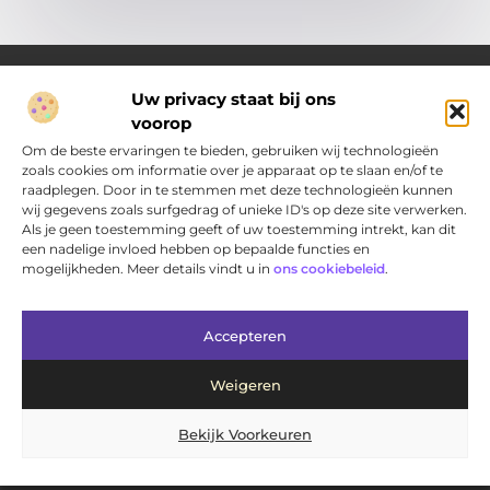
Uw privacy staat bij ons
voorop
Over Pakhuisdelft.nl
Jouw bron voor dagelijkse inspiratie en praktische ideeën
Om de beste ervaringen te bieden, gebruiken wij technologieën
Bij PakhuisDelft.nl vind je een gevarieerd aanbod aan artikelen
zoals cookies om informatie over je apparaat op te slaan en/of te
en blogs die je helpen om jouw dag nét wat leuker, slimmer en
raadplegen. Door in te stemmen met deze technologieën kunnen
eenvoudiger te maken.
wij gegevens zoals surfgedrag of unieke ID's op deze site verwerken.
Als je geen toestemming geeft of uw toestemming intrekt, kan dit
een nadelige invloed hebben op bepaalde functies en
Main Links
mogelijkheden. Meer details vindt u in
ons cookiebeleid
.
Bericht categorie
Accepteren
Weigeren
Bekijk Voorkeuren
@2025 www.pakhuisdelft.nl. All Right Reserved.