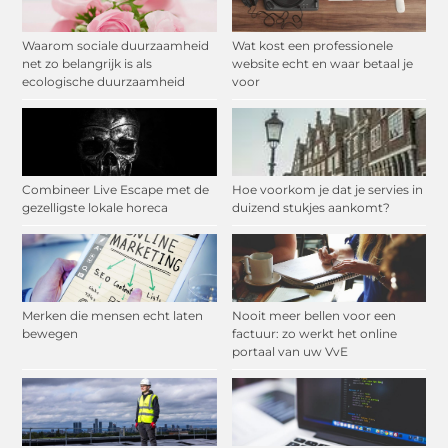
Waarom sociale duurzaamheid
Wat kost een professionele
net zo belangrijk is als
website echt en waar betaal je
ecologische duurzaamheid
voor
Combineer Live Escape met de
Hoe voorkom je dat je servies in
gezelligste lokale horeca
duizend stukjes aankomt?
Merken die mensen echt laten
Nooit meer bellen voor een
bewegen
factuur: zo werkt het online
portaal van uw VvE