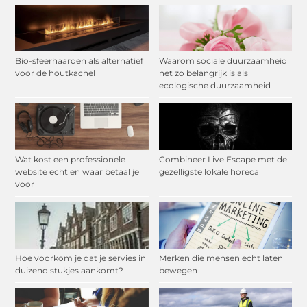
Bio-sfeerhaarden als alternatief
Waarom sociale duurzaamheid
voor de houtkachel
net zo belangrijk is als
ecologische duurzaamheid
Wat kost een professionele
Combineer Live Escape met de
website echt en waar betaal je
gezelligste lokale horeca
voor
Hoe voorkom je dat je servies in
Merken die mensen echt laten
duizend stukjes aankomt?
bewegen