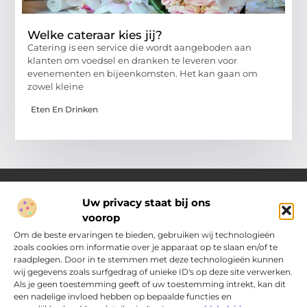
Welke cateraar kies jij?
Catering is een service die wordt aangeboden aan
klanten om voedsel en dranken te leveren voor
evenementen en bijeenkomsten. Het kan gaan om
zowel kleine
Eten En Drinken
Uw privacy staat bij ons
voorop
Over Pakhuisdelft.nl
Jouw bron voor dagelijkse inspiratie en praktische ideeën
Om de beste ervaringen te bieden, gebruiken wij technologieën
Bij PakhuisDelft.nl vind je een gevarieerd aanbod aan artikelen
zoals cookies om informatie over je apparaat op te slaan en/of te
en blogs die je helpen om jouw dag nét wat leuker, slimmer en
raadplegen. Door in te stemmen met deze technologieën kunnen
eenvoudiger te maken.
wij gegevens zoals surfgedrag of unieke ID's op deze site verwerken.
Als je geen toestemming geeft of uw toestemming intrekt, kan dit
een nadelige invloed hebben op bepaalde functies en
Main Links