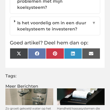
problemen met mijn
koelsysteem?
Is het voordelig om in een duur
▼
koelsysteem te investeren?
Goed artikel? Deel hem dan op:
X
Facebook
Pinterest
LinkedIn
Email
(Twitter)
Tags:
Meer Berichten
Zo groeit gekoeld water op het
Handheld kassasystemen die