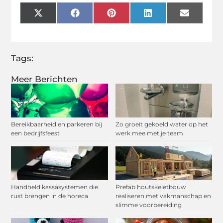
X
Facebook
Pinterest
LinkedIn
Email
(Twitter)
Tags:
Meer Berichten
Bereikbaarheid en parkeren bij
Zo groeit gekoeld water op het
een bedrijfsfeest
werk mee met je team
Handheld kassasystemen die
Prefab houtskeletbouw
rust brengen in de horeca
realiseren met vakmanschap en
slimme voorbereiding