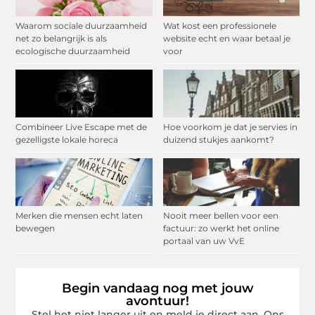
Waarom sociale duurzaamheid
Wat kost een professionele
net zo belangrijk is als
website echt en waar betaal je
ecologische duurzaamheid
voor
Combineer Live Escape met de
Hoe voorkom je dat je servies in
gezelligste lokale horeca
duizend stukjes aankomt?
Merken die mensen echt laten
Nooit meer bellen voor een
bewegen
factuur: zo werkt het online
portaal van uw VvE
Begin vandaag nog met jouw
avontuur!
Stel het niet langer uit en meld je direct aan. Ons