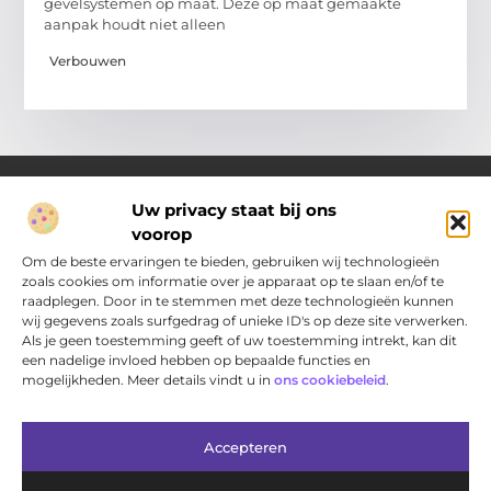
gevelsystemen op maat. Deze op maat gemaakte
aanpak houdt niet alleen
Verbouwen
Uw privacy staat bij ons
voorop
Over Pakhuisdelft.nl
Jouw bron voor dagelijkse inspiratie en praktische ideeën
Om de beste ervaringen te bieden, gebruiken wij technologieën
Bij PakhuisDelft.nl vind je een gevarieerd aanbod aan artikelen
zoals cookies om informatie over je apparaat op te slaan en/of te
en blogs die je helpen om jouw dag nét wat leuker, slimmer en
raadplegen. Door in te stemmen met deze technologieën kunnen
eenvoudiger te maken.
wij gegevens zoals surfgedrag of unieke ID's op deze site verwerken.
Als je geen toestemming geeft of uw toestemming intrekt, kan dit
een nadelige invloed hebben op bepaalde functies en
Main Links
mogelijkheden. Meer details vindt u in
ons cookiebeleid
.
Bericht categorie
Accepteren