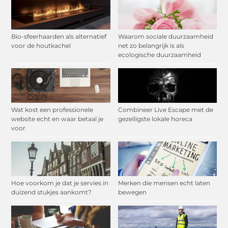
Bio-sfeerhaarden als alternatief
Waarom sociale duurzaamheid
voor de houtkachel
net zo belangrijk is als
ecologische duurzaamheid
Wat kost een professionele
Combineer Live Escape met de
website echt en waar betaal je
gezelligste lokale horeca
voor
Hoe voorkom je dat je servies in
Merken die mensen echt laten
duizend stukjes aankomt?
bewegen