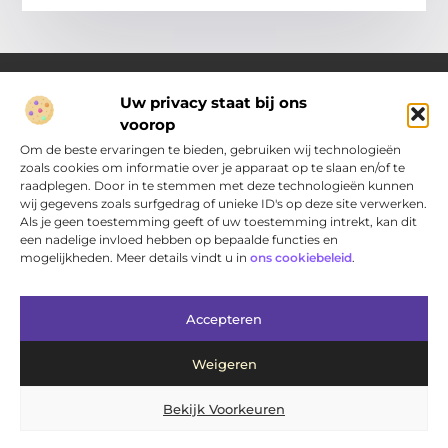
Uw privacy staat bij ons
voorop
Over Pakhuisdelft.nl
Jouw bron voor dagelijkse inspiratie en praktische ideeën
Om de beste ervaringen te bieden, gebruiken wij technologieën
Bij PakhuisDelft.nl vind je een gevarieerd aanbod aan artikelen
zoals cookies om informatie over je apparaat op te slaan en/of te
en blogs die je helpen om jouw dag nét wat leuker, slimmer en
raadplegen. Door in te stemmen met deze technologieën kunnen
eenvoudiger te maken.
wij gegevens zoals surfgedrag of unieke ID's op deze site verwerken.
Als je geen toestemming geeft of uw toestemming intrekt, kan dit
een nadelige invloed hebben op bepaalde functies en
Main Links
mogelijkheden. Meer details vindt u in
ons cookiebeleid
.
Bericht categorie
Accepteren
Weigeren
Bekijk Voorkeuren
@2025 www.pakhuisdelft.nl. All Right Reserved.