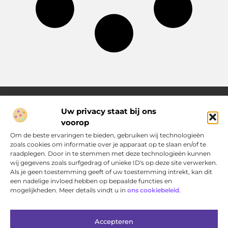
Uw privacy staat bij ons
voorop
Over Pakhuisdelft.nl
Jouw bron voor dagelijkse inspiratie en praktische ideeën
Om de beste ervaringen te bieden, gebruiken wij technologieën
Bij PakhuisDelft.nl vind je een gevarieerd aanbod aan artikelen
zoals cookies om informatie over je apparaat op te slaan en/of te
en blogs die je helpen om jouw dag nét wat leuker, slimmer en
raadplegen. Door in te stemmen met deze technologieën kunnen
eenvoudiger te maken.
wij gegevens zoals surfgedrag of unieke ID's op deze site verwerken.
Als je geen toestemming geeft of uw toestemming intrekt, kan dit
een nadelige invloed hebben op bepaalde functies en
Main Links
mogelijkheden. Meer details vindt u in
ons cookiebeleid
.
Bericht categorie
Accepteren