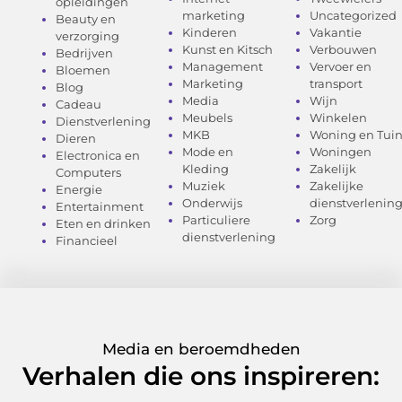
opleidingen
marketing
Uncategorized
Beauty en
Kinderen
Vakantie
verzorging
Kunst en Kitsch
Verbouwen
Bedrijven
Management
Vervoer en
Bloemen
Marketing
transport
Blog
Media
Wijn
Cadeau
Meubels
Winkelen
Dienstverlening
MKB
Woning en Tui
Dieren
Mode en
Woningen
Electronica en
Kleding
Zakelijk
Computers
Muziek
Zakelijke
Energie
Onderwijs
dienstverlenin
Entertainment
Particuliere
Zorg
Eten en drinken
dienstverlening
Financieel
Media en beroemdheden
Verhalen die ons inspireren: