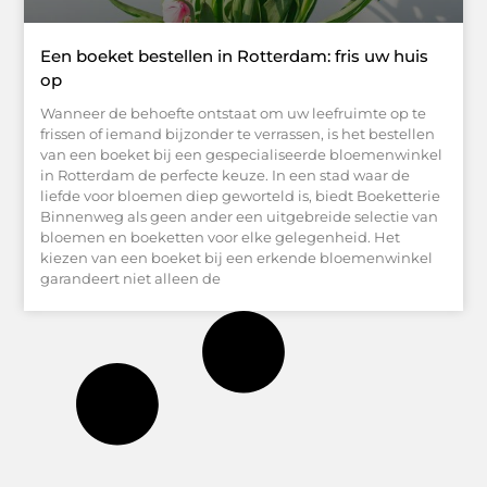
Een boeket bestellen in Rotterdam: fris uw huis
op
Wanneer de behoefte ontstaat om uw leefruimte op te
frissen of iemand bijzonder te verrassen, is het bestellen
van een boeket bij een gespecialiseerde bloemenwinkel
in Rotterdam de perfecte keuze. In een stad waar de
liefde voor bloemen diep geworteld is, biedt Boeketterie
Binnenweg als geen ander een uitgebreide selectie van
bloemen en boeketten voor elke gelegenheid. Het
kiezen van een boeket bij een erkende bloemenwinkel
garandeert niet alleen de