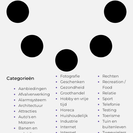
Fotografie
Rechten
Categorieën
Geschenken
Recreation /
Gezondheid
Food
Aanbiedingen
Groothandel
Relatie
Afvalverwerking
Hobby en vrije
Sport
Alarmsysteem
tijd
Telefonie
Architectuur
Horeca
Testing
Attracties
Huishoudelijk
Toerisme
Auto's en
Industrie
Tuin en
Motoren
Internet
buitenleven
Banen en
Internet
Tweewielers