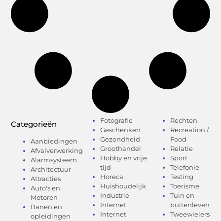
Fotografie
Rechten
Categorieën
Geschenken
Recreation /
Gezondheid
Food
Aanbiedingen
Groothandel
Relatie
Afvalverwerking
Hobby en vrije
Sport
Alarmsysteem
tijd
Telefonie
Architectuur
Horeca
Testing
Attracties
Huishoudelijk
Toerisme
Auto's en
Industrie
Tuin en
Motoren
Internet
buitenleven
Banen en
Internet
Tweewielers
opleidingen