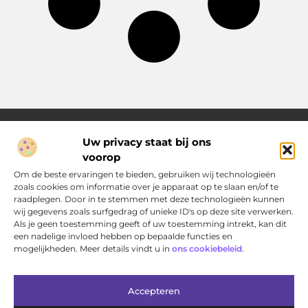
Uw privacy staat bij ons
voorop
Over Pakhuisdelft.nl
Jouw bron voor dagelijkse inspiratie en praktische ideeën
Om de beste ervaringen te bieden, gebruiken wij technologieën
Bij PakhuisDelft.nl vind je een gevarieerd aanbod aan artikelen
zoals cookies om informatie over je apparaat op te slaan en/of te
en blogs die je helpen om jouw dag nét wat leuker, slimmer en
raadplegen. Door in te stemmen met deze technologieën kunnen
eenvoudiger te maken.
wij gegevens zoals surfgedrag of unieke ID's op deze site verwerken.
Als je geen toestemming geeft of uw toestemming intrekt, kan dit
een nadelige invloed hebben op bepaalde functies en
Main Links
mogelijkheden. Meer details vindt u in
ons cookiebeleid
.
Bericht categorie
Accepteren