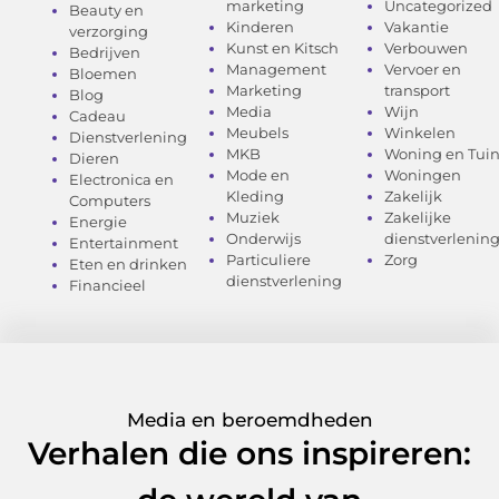
marketing
Uncategorized
Beauty en
Kinderen
Vakantie
verzorging
Kunst en Kitsch
Verbouwen
Bedrijven
Management
Vervoer en
Bloemen
Marketing
transport
Blog
Media
Wijn
Cadeau
Meubels
Winkelen
Dienstverlening
MKB
Woning en Tui
Dieren
Mode en
Woningen
Electronica en
Kleding
Zakelijk
Computers
Muziek
Zakelijke
Energie
Onderwijs
dienstverlenin
Entertainment
Particuliere
Zorg
Eten en drinken
dienstverlening
Financieel
Media en beroemdheden
Verhalen die ons inspireren: