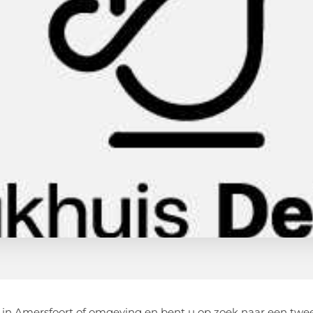
in Amersfoort of omgeving en bent u op zoek naar een twe