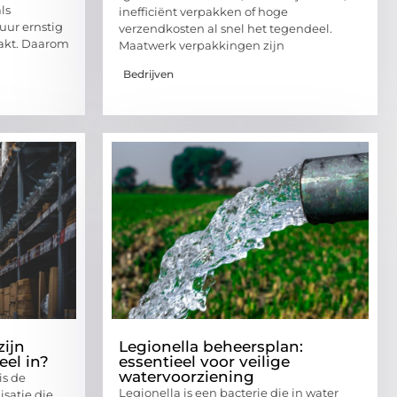
ls
inefficiënt verpakken of hoge
uur ernstig
verzendkosten al snel het tegendeel.
aakt. Daarom
Maatwerk verpakkingen zijn
Bedrijven
zijn
Legionella beheersplan:
eel in?
essentieel voor veilige
watervoorziening
is de
Legionella is een bacterie die in water
satie die