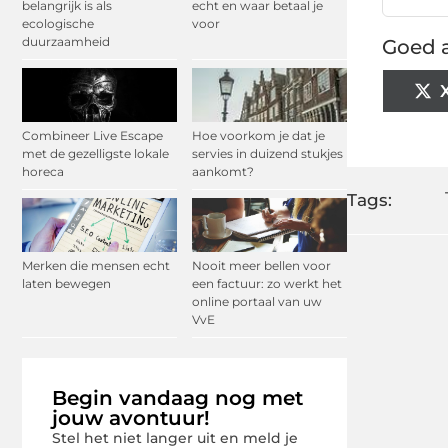
belangrijk is als
echt en waar betaal je
ecologische
voor
duurzaamheid
Goed a
Combineer Live Escape
Hoe voorkom je dat je
met de gezelligste lokale
servies in duizend stukjes
horeca
aankomt?
Tags:
Merken die mensen echt
Nooit meer bellen voor
laten bewegen
een factuur: zo werkt het
online portaal van uw
VvE
Begin vandaag nog met
jouw avontuur!
Stel het niet langer uit en meld je