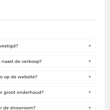
vestigd?
▼
 naast de verkoop?
▼
to op de website?
▼
or groot onderhoud?
▼
aar de showroom?
▼