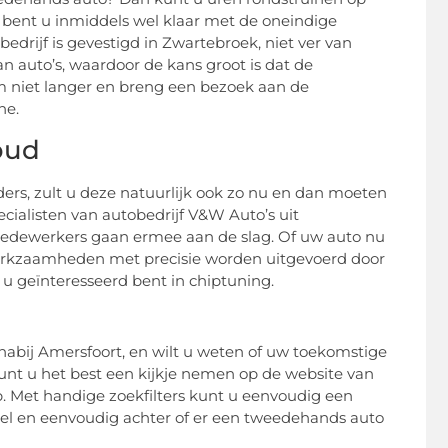
En bent u inmiddels wel klaar met de oneindige
edrijf is gevestigd in Zwartebroek, niet ver van
 auto’s, waardoor de kans groot is dat de
 niet langer en breng een bezoek aan de
ne.
oud
rs, zult u deze natuurlijk ook zo nu en dan moeten
cialisten van autobedrijf V&W Auto’s uit
 medewerkers gaan ermee aan de slag. Of uw auto nu
werkzaamheden met precisie worden uitgevoerd door
u geïnteresseerd bent in chiptuning.
abij Amersfoort, en wilt u weten of uw toekomstige
nt u het best een kijkje nemen op de website van
op. Met handige zoekfilters kunt u eenvoudig een
nel en eenvoudig achter of er een tweedehands auto