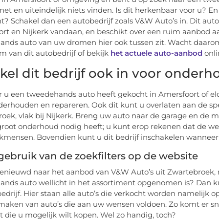
rnet en uiteindelijk niets vinden. Is dit herkenbaar voor u? 
t? Schakel dan een autobedrijf zoals V&W Auto’s in. Dit autob
rt en Nijkerk vandaan, en beschikt over een ruim aanbod aan
nds auto van uw dromen hier ook tussen zit. Wacht daarom
 van dit autobedrijf of bekijk
het actuele auto-aanbod
onli
kel dit bedrijf ook in voor onderh
u een tweedehands auto heeft gekocht in Amersfoort of elde
derhouden en repareren. Ook dit kunt u overlaten aan de spe
oek, vlak bij Nijkerk. Breng uw auto naar de garage en de
 groot onderhoud nodig heeft; u kunt erop rekenen dat de 
kmensen. Bovendien kunt u dit bedrijf inschakelen wanneer 
ebruik van de zoekfilters op de website
enieuwd naar het aanbod van V&W Auto’s uit Zwartebroek, n
nds auto wellicht in het assortiment opgenomen is? Dan ku
bedrijf. Hier staan alle auto’s die verkocht worden namelijk 
 maken van auto’s die aan uw wensen voldoen. Zo komt er s
it die u mogelijk wilt kopen. Wel zo handig, toch?