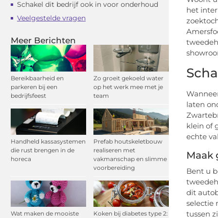
Schakel dit bedrijf ook in voor onderhoud
het inte
Veelgestelde vragen
zoektoch
Amersfoo
Meer Berichten
tweedeha
showroom
Scha
Bereikbaarheid en
Zo groeit gekoeld water
parkeren bij een
op het werk mee met je
Wanneer 
bedrijfsfeest
team
laten on
Zwartebr
klein of
echte va
Handheld kassasystemen
Prefab houtskeletbouw
die rust brengen in de
realiseren met
Maak g
horeca
vakmanschap en slimme
voorbereiding
Bent u b
tweedeha
dit auto
selectie
tussen z
Wat maken de mooiste
Koken bij diabetes type 2: