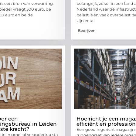
 een bron van verwarring.
belangrijk, zeker in een land a
ieder vraagt 500 euro, de
Nederland waar de infrastruct
00 euro en beide
belast is en vaak overbelast r
zijn er tal
Bedrijven
oor een
Hoe richt je een maga
ingsbureau in Leiden
efficiënt en profession
aste kracht?
Een goed ingericht magazijn 
tie in groei of verandering sta
ruggengraat van iedere organi