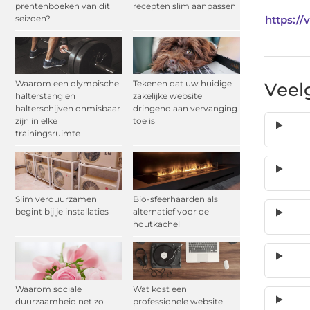
prentenboeken van dit
recepten slim aanpassen
seizoen?
https://
Waarom een olympische
Tekenen dat uw huidige
Veel
halterstang en
zakelijke website
halterschijven onmisbaar
dringend aan vervanging
zijn in elke
toe is
trainingsruimte
Slim verduurzamen
Bio-sfeerhaarden als
begint bij je installaties
alternatief voor de
houtkachel
Waarom sociale
Wat kost een
duurzaamheid net zo
professionele website