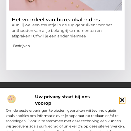
Het voordeel van bureaukalenders
Kun jij wel een steuntje in de rug gebruiken voor het
onthouden van al je belangrijke momenten en
afspraken? Of wil je een ander hiermee
Bedrijven
Uw privacy staat bij ons
voorop
Over Pakhuisdelft.nl
Jouw bron voor dagelijkse inspiratie en praktische ideeën
Om de beste ervaringen te bieden, gebruiken wij technologieën
Bij PakhuisDelft.nl vind je een gevarieerd aanbod aan artikelen
zoals cookies om informatie over je apparaat op te slaan en/of te
en blogs die je helpen om jouw dag nét wat leuker, slimmer en
raadplegen. Door in te stemmen met deze technologieën kunnen
eenvoudiger te maken.
wij gegevens zoals surfgedrag of unieke ID's op deze site verwerken.