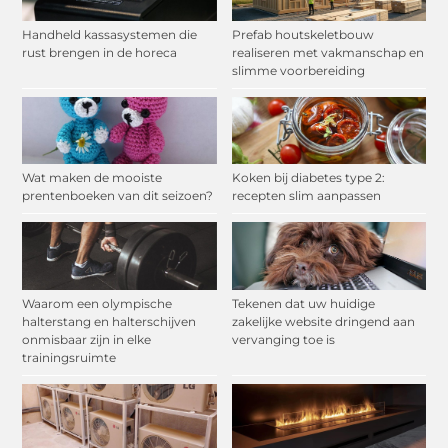
Handheld kassasystemen die
Prefab houtskeletbouw
rust brengen in de horeca
realiseren met vakmanschap en
slimme voorbereiding
Wat maken de mooiste
Koken bij diabetes type 2:
prentenboeken van dit seizoen?
recepten slim aanpassen
Waarom een olympische
Tekenen dat uw huidige
halterstang en halterschijven
zakelijke website dringend aan
onmisbaar zijn in elke
vervanging toe is
trainingsruimte