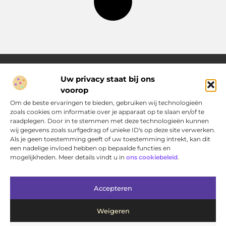
Uw privacy staat bij ons
voorop
Over Pakhuisdelft.nl
Jouw bron voor dagelijkse inspiratie en praktische ideeën
Om de beste ervaringen te bieden, gebruiken wij technologieën
Bij PakhuisDelft.nl vind je een gevarieerd aanbod aan artikelen
zoals cookies om informatie over je apparaat op te slaan en/of te
en blogs die je helpen om jouw dag nét wat leuker, slimmer en
raadplegen. Door in te stemmen met deze technologieën kunnen
eenvoudiger te maken.
wij gegevens zoals surfgedrag of unieke ID's op deze site verwerken.
Als je geen toestemming geeft of uw toestemming intrekt, kan dit
een nadelige invloed hebben op bepaalde functies en
Main Links
mogelijkheden. Meer details vindt u in
ons cookiebeleid
.
Bericht categorie
Accepteren
Weigeren