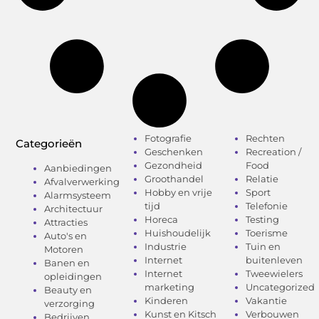
Fotografie
Rechten
Categorieën
Geschenken
Recreation /
Gezondheid
Food
Aanbiedingen
Groothandel
Relatie
Afvalverwerking
Hobby en vrije
Sport
Alarmsysteem
tijd
Telefonie
Architectuur
Horeca
Testing
Attracties
Huishoudelijk
Toerisme
Auto's en
Industrie
Tuin en
Motoren
Internet
buitenleven
Banen en
Internet
Tweewielers
opleidingen
marketing
Uncategorized
Beauty en
Kinderen
Vakantie
verzorging
Kunst en Kitsch
Verbouwen
Bedrijven