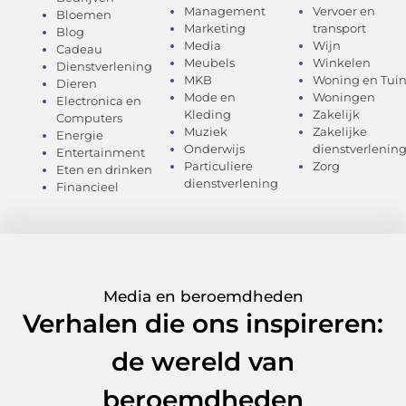
Management
Vervoer en
Bloemen
Marketing
transport
Blog
Media
Wijn
Cadeau
Meubels
Winkelen
Dienstverlening
MKB
Woning en Tui
Dieren
Mode en
Woningen
Electronica en
Kleding
Zakelijk
Computers
Muziek
Zakelijke
Energie
Onderwijs
dienstverlenin
Entertainment
Particuliere
Zorg
Eten en drinken
dienstverlening
Financieel
Media en beroemdheden
Verhalen die ons inspireren:
de wereld van
beroemdheden