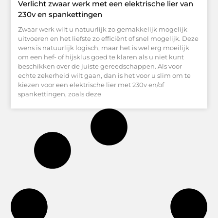
Verlicht zwaar werk met een elektrische lier van
230v en spankettingen
Zwaar werk wilt u natuurlijk zo gemakkelijk mogelijk
uitvoeren en het liefste zo efficiënt of snel mogelijk. Deze
wens is natuurlijk logisch, maar het is wel erg moeilijk
om een hef- of hijsklus goed te klaren als u niet kunt
beschikken over de juiste gereedschappen. Als voor
echte zekerheid wilt gaan, dan is het voor u slim om te
kiezen voor een elektrische lier met 230v en/of
spankettingen, zoals deze