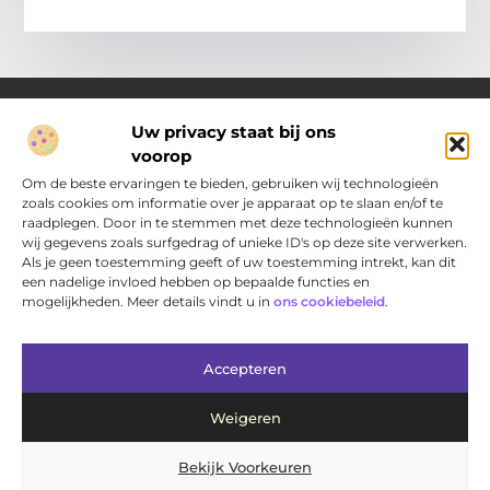
Uw privacy staat bij ons
voorop
Over Pakhuisdelft.nl
Jouw bron voor dagelijkse inspiratie en praktische ideeën
Om de beste ervaringen te bieden, gebruiken wij technologieën
Bij PakhuisDelft.nl vind je een gevarieerd aanbod aan artikelen
zoals cookies om informatie over je apparaat op te slaan en/of te
en blogs die je helpen om jouw dag nét wat leuker, slimmer en
raadplegen. Door in te stemmen met deze technologieën kunnen
eenvoudiger te maken.
wij gegevens zoals surfgedrag of unieke ID's op deze site verwerken.
Als je geen toestemming geeft of uw toestemming intrekt, kan dit
een nadelige invloed hebben op bepaalde functies en
Main Links
mogelijkheden. Meer details vindt u in
ons cookiebeleid
.
Bericht categorie
Accepteren
Weigeren
Bekijk Voorkeuren