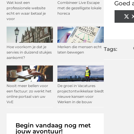
Goed a
Wat kost een
Combineer Live Escape
professionele website
met de gezelligste lokale
echt en waar betaal je
horeca
voor
Hoe voorkom je dat je
Merken die mensen echt
Tags:
servies in duizend stukjes
laten bewegen
aankomt?
Nooit meer bellen voor
De groei in Vacatures
een factuur: zo werkt het
projectontwikkelaar biedt
online portaal van uw
nieuwe kansen voor
VvE
Werken in de bouw
Begin vandaag nog met
jouw avontuur!