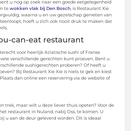
f bent u nog op zoek naar een goede eetgelegenheid
om te
wokken vlak bij Den Bosch
, is Restaurant Xie
zorgvuldig, waarna u en uw gezelschap genieten van
iteenloopt, hoeft u zich ook nooit druk te maken dat
ils.
ou-can-eat restaurant
recht voor heerlijk Aziatische sushi of Franse
u vele verschillende gerechten kunt proeven. Bent u
 verschillende sushigerechten proberen? Of heeft u
even? Bij Restaurant Xie Xie is niets te gek en kiest
 Plaats dan online een reservering via de website of
n trek, maar wilt u deze liever thuis opeten? Voor de
r het restaurant in Nuland, nabij Oss, te komen. U
ij u aan de deur geleverd worden. Dit is ideaal