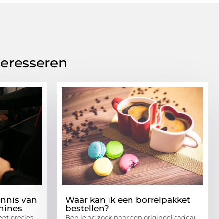
teresseren
ennis van
Waar kan ik een borrelpakket
hines
bestellen?
eet precies
Ben je op zoek naar een origineel cadeau