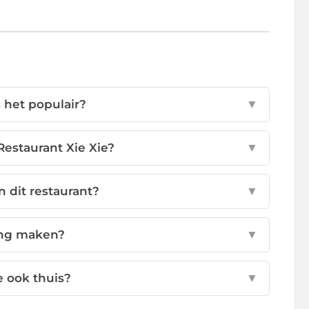
 het populair?
▼
Restaurant Xie Xie?
▼
n dit restaurant?
▼
ing maken?
▼
e ook thuis?
▼