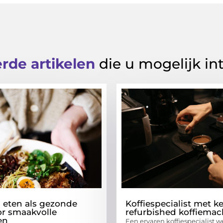
rde artikelen
die u mogelijk in
h eten als gezonde
Koffiespecialist met k
or smaakvolle
refurbished koffiemac
en
Een ervaren koffiespecialist w