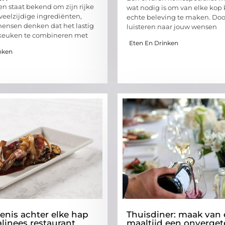
en staat bekend om zijn rijke
wat nodig is om van elke kop 
eelzijdige ingrediënten,
echte beleving te maken. Doo
ensen denken dat het lastig
luisteren naar jouw wensen
 keuken te combineren met
Eten En Drinken
nken
enis achter elke hap
Thuisdiner: maak van 
alinees restaurant
maaltijd een onvergete