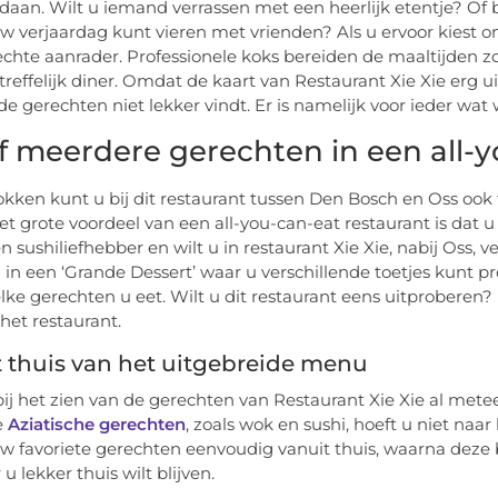
daan. Wilt u iemand verrassen met een heerlijk etentje? O
w verjaardag kunt vieren met vrienden? Als u ervoor kiest 
echte aanrader. Professionele koks bereiden de maaltijden 
treffelijk diner. Omdat de kaart van Restaurant Xie Xie erg u
e gerechten niet lekker vindt. Er is namelijk voor ieder wat w
f meerdere gerechten in een all-y
kken kunt u bij dit restaurant tussen Den Bosch en Oss ook te
et grote voordeel van een all-you-can-eat restaurant is dat 
en sushiliefhebber en wilt u in restaurant Xie Xie, nabij Oss,
 in een ‘Grande Dessert’ waar u verschillende toetjes kunt pro
elke gerechten u eet. Wilt u dit restaurant eens uitproberen?
 het restaurant.
 thuis van het uitgebreide menu
bij het zien van de gerechten van Restaurant Xie Xie al metee
e
Aziatische gerechten
, zoals wok en sushi, hoeft u niet naa
uw favoriete gerechten eenvoudig vanuit thuis, waarna deze b
 lekker thuis wilt blijven.