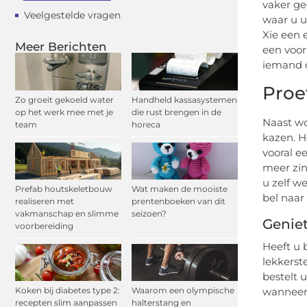
vaker ge
Veelgestelde vragen
waar u u
Xie een 
Meer Berichten
een voor
iemand d
Proe
Zo groeit gekoeld water
Handheld kassasystemen
op het werk mee met je
die rust brengen in de
Naast wo
team
horeca
kazen. H
vooral e
meer zin
u zelf w
Prefab houtskeletbouw
Wat maken de mooiste
bel naar
realiseren met
prentenboeken van dit
vakmanschap en slimme
seizoen?
Geniet
voorbereiding
Heeft u 
lekkerst
bestelt 
wanneer u
Koken bij diabetes type 2:
Waarom een olympische
recepten slim aanpassen
halterstang en