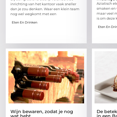
Aziatisch et
inrichting van het kantoor vaak sneller
smaken en v
dan je zou denken. Waar een klein team
maar veel m
nog wel wegkomt met een
is om deze
Eten En Drinken
Eten En Dri
Wijn bewaren, zodat je nog
De betek
wat hebt
in een B