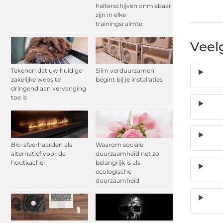
halterschijven onmisbaar
zijn in elke
trainingsruimte
Veel
Tekenen dat uw huidige
Slim verduurzamen
zakelijke website
begint bij je installaties
dringend aan vervanging
toe is
Bio-sfeerhaarden als
Waarom sociale
alternatief voor de
duurzaamheid net zo
houtkachel
belangrijk is als
ecologische
duurzaamheid