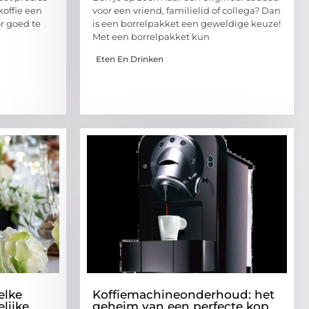
koffie een
voor een vriend, familielid of collega? Dan
r goed te
is een borrelpakket een geweldige keuze!
Met een borrelpakket kun
Eten En Drinken
elke
Koffiemachineonderhoud: het
lijke
geheim van een perfecte kop