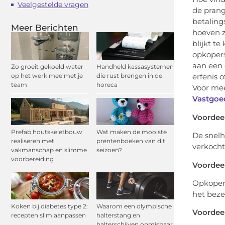
Veelgestelde vragen
de prang
betaling
Meer Berichten
hoeven zi
blijkt t
opkopers
aan een 
Zo groeit gekoeld water
Handheld kassasystemen
op het werk mee met je
die rust brengen in de
erfenis 
team
horeca
Voor mee
Vastgoed
Voordeel
Prefab houtskeletbouw
Wat maken de mooiste
De snelh
realiseren met
prentenboeken van dit
verkocht
vakmanschap en slimme
seizoen?
voorbereiding
Voordee
Opkopers
het beze
Koken bij diabetes type 2:
Waarom een olympische
Voordeel
recepten slim aanpassen
halterstang en
halterschijven onmisbaar