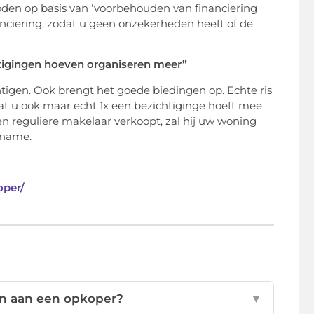
den op basis van ‘voorbehouden van financiering
anciering, zodat u geen onzekerheden heeft of de
igingen hoeven organiseren meer”
tigen. Ook brengt het goede biedingen op. Echte ris
dat u ook maar echt 1x een bezichtiginge hoeft mee
en reguliere makelaar verkoopt, zal hij uw woning
pname.
oper/
en aan een opkoper?
▼