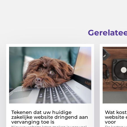
Gerelatee
Tekenen dat uw huidige
Wat kost
zakelijke website dringend aan
website 
vervanging toe is
voor
Nieuwe website laten maken is voor veel
De kosten v