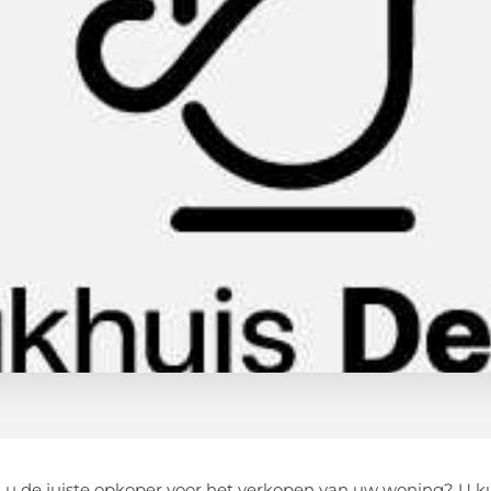
 u de juiste opkoper voor het verkopen van uw woning? U k