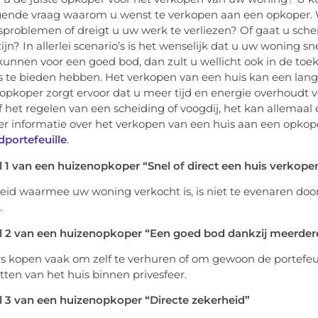
ende vraag waarom u wenst te verkopen aan een opkoper. W
sproblemen of dreigt u uw werk te verliezen? Of gaat u schei
jn? In allerlei scenario’s is het wenselijk dat u uw woning sn
e kunnen voor een goed bod, dan zult u wellicht ook in de 
 te bieden hebben. Het verkopen van een huis kan een langdur
opkoper zorgt ervoor dat u meer tijd en energie overhoudt v
of het regelen van een scheiding of voogdij, het kan allemaal
r informatie over het verkopen van een huis aan een opkope
portefeuille
.
 1 van een huizenopkoper “Snel of direct een huis verkope
eid waarmee uw woning verkocht is, is niet te evenaren door
.
l 2 van een huizenopkoper “Een goed bod dankzij meerder
 kopen vaak om zelf te verhuren of om gewoon de portefeui
tten van het huis binnen privesfeer.
 3 van een huizenopkoper “Directe zekerheid”