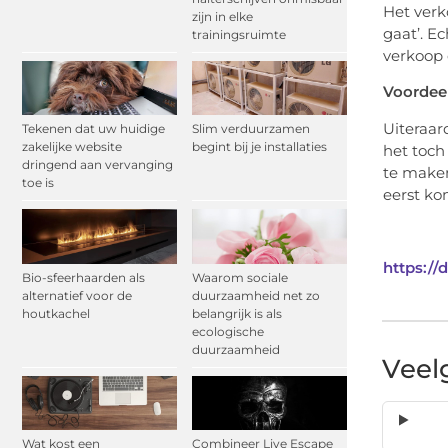
Het verk
zijn in elke
gaat’. E
trainingsruimte
verkoop 
Voordee
Uiteraar
Tekenen dat uw huidige
Slim verduurzamen
zakelijke website
begint bij je installaties
het toch
dringend aan vervanging
te maken
toe is
eerst ko
https://
Bio-sfeerhaarden als
Waarom sociale
alternatief voor de
duurzaamheid net zo
houtkachel
belangrijk is als
ecologische
duurzaamheid
Veel
Wat kost een
Combineer Live Escape