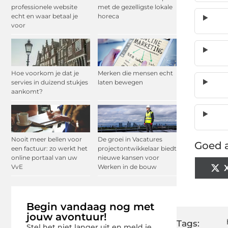
professionele website
met de gezelligste lokale
echt en waar betaal je
horeca
voor
Hoe voorkom je dat je
Merken die mensen echt
servies in duizend stukjes
laten bewegen
aankomt?
Nooit meer bellen voor
De groei in Vacatures
Goed a
een factuur: zo werkt het
projectontwikkelaar biedt
online portaal van uw
nieuwe kansen voor
VvE
Werken in de bouw
Begin vandaag nog met
jouw avontuur!
Tags:
Stel het niet langer uit en meld je