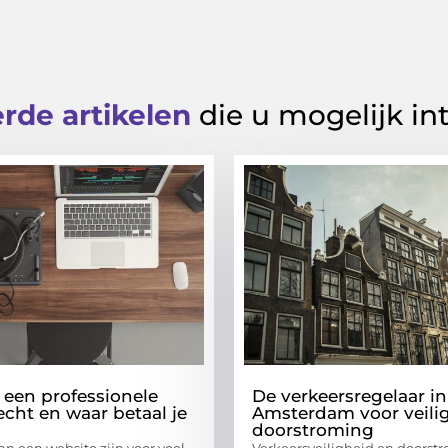
rde artikelen
die u mogelijk in
 een professionele
De verkeersregelaar in
echt en waar betaal je
Amsterdam voor veili
doorstroming
an een website zijn voor veel
Verkeersveiligheid en doorstr