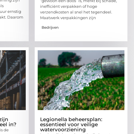
“gewoon een doos” is, merkt bij schade,
ls
inefficiënt verpakken of hoge
uur ernstig
verzendkosten al snel het tegendeel.
aakt. Daarom
Maatwerk verpakkingen zijn
Bedrijven
zijn
Legionella beheersplan:
eel in?
essentieel voor veilige
watervoorziening
is de