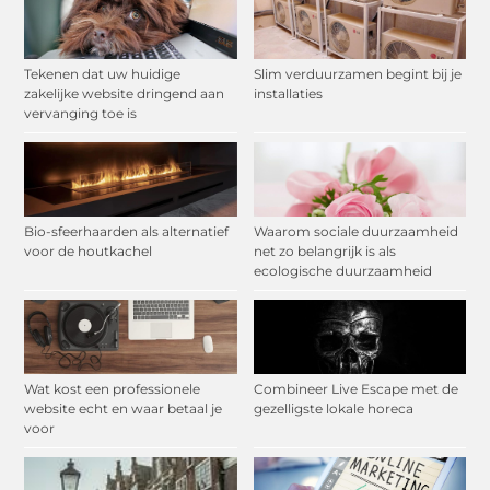
Tekenen dat uw huidige
Slim verduurzamen begint bij je
zakelijke website dringend aan
installaties
vervanging toe is
Bio-sfeerhaarden als alternatief
Waarom sociale duurzaamheid
voor de houtkachel
net zo belangrijk is als
ecologische duurzaamheid
Wat kost een professionele
Combineer Live Escape met de
website echt en waar betaal je
gezelligste lokale horeca
voor