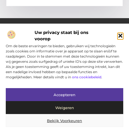
Uw privacy staat bij ons
voorop
Over Pakhuisdelft.nl
Jouw bron voor dagelijkse inspiratie en praktische ideeën
Om de beste ervaringen te bieden, gebruiken wij technologieën
Bij PakhuisDelft.nl vind je een gevarieerd aanbod aan artikelen
zoals cookies om informatie over je apparaat op te slaan en/of te
en blogs die je helpen om jouw dag nét wat leuker, slimmer en
raadplegen. Door in te stemmen met deze technologieën kunnen
eenvoudiger te maken.
wij gegevens zoals surfgedrag of unieke ID's op deze site verwerken.
Als je geen toestemming geeft of uw toestemming intrekt, kan dit
een nadelige invloed hebben op bepaalde functies en
Main Links
mogelijkheden. Meer details vindt u in
ons cookiebeleid
.
Bericht categorie
Accepteren
Weigeren
Bekijk Voorkeuren
@2025 www.pakhuisdelft.nl. All Right Reserved.